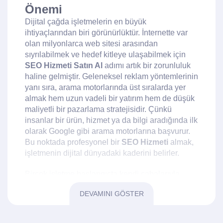
Önemi
Dijital çağda işletmelerin en büyük
ihtiyaçlarından biri görünürlüktür. İnternette var
olan milyonlarca web sitesi arasından
sıyrılabilmek ve hedef kitleye ulaşabilmek için
SEO Hizmeti Satın Al
adımı artık bir zorunluluk
haline gelmiştir. Geleneksel reklam yöntemlerinin
yanı sıra, arama motorlarında üst sıralarda yer
almak hem uzun vadeli bir yatırım hem de düşük
maliyetli bir pazarlama stratejisidir. Çünkü
insanlar bir ürün, hizmet ya da bilgi aradığında ilk
olarak Google gibi arama motorlarına başvurur.
Bu noktada profesyonel bir
SEO Hizmeti
almak,
işletmenin dijital dünyadaki kaderini belirler.
Birçok işletme başlangıçta kendi çabalarıyla
içerik üretmeye, sosyal medya hesaplarını
DEVAMINI GÖSTER
yönetmeye ya da küçük çaplı reklam
kampanyaları yapmaya çalışır. Ancak gerçek şu
ki, arama motoru algoritmaları çok daha derin bir