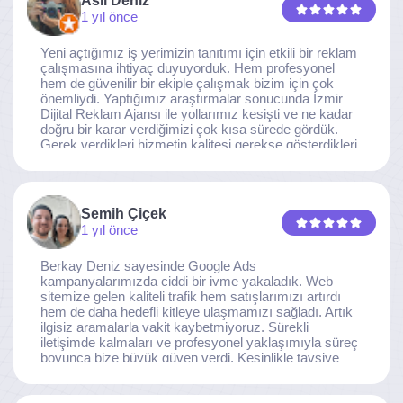
Aslı Deniz
1 yıl önce
Yeni açtığımız iş yerimizin tanıtımı için etkili bir reklam
çalışmasına ihtiyaç duyuyorduk. Hem profesyonel
hem de güvenilir bir ekiple çalışmak bizim için çok
önemliydi. Yaptığımız araştırmalar sonucunda İzmir
Dijital Reklam Ajansı ile yollarımız kesişti ve ne kadar
doğru bir karar verdiğimizi çok kısa sürede gördük.
Gerek verdikleri hizmetin kalitesi gerekse gösterdikleri
ilgi ve özveri sayesinde, işimiz tam da hedeflediğimiz
noktaya ulaştı. Kaliteden asla taviz vermeyen, her
detaya özen gösteren İzmir Dijital Reklam Ajansı
ekibine gönülden teşekkür ederiz.
Semih Çiçek
1 yıl önce
Berkay Deniz sayesinde Google Ads
kampanyalarımızda ciddi bir ivme yakaladık. Web
sitemize gelen kaliteli trafik hem satışlarımızı artırdı
hem de daha hedefli kitleye ulaşmamızı sağladı. Artık
ilgisiz aramalarla vakit kaybetmiyoruz. Sürekli
iletişimde kalmaları ve profesyonel yaklaşımıyla süreç
boyunca bize büyük güven verdi. Kesinlikle tavsiye
ederim.