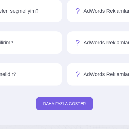
eleri seçmeliyim?
AdWords Reklamları
lirim?
AdWords Reklamlarını
elidir?
AdWords Reklamları 
DAHA FAZLA GÖSTER