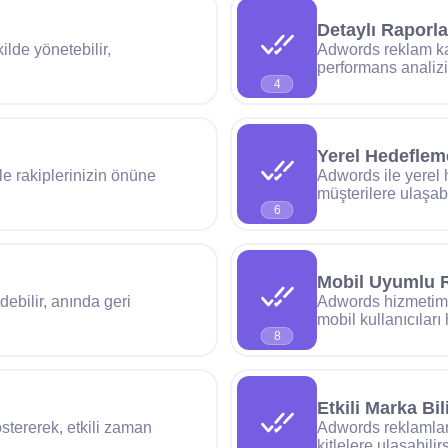
Detaylı Raporl
lde yönetebilir,
Adwords reklam kam
performans analizi 
4
Yerel Hedeflem
le rakiplerinizin önüne
Adwords ile yerel 
müşterilere ulaşabi
6
Mobil Uyumlu 
debilir, anında geri
Adwords hizmetimi
mobil kullanıcıları 
8
Etkili Marka Bili
stererek, etkili zaman
Adwords reklamları 
kitlelere ulaşabilirs