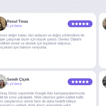
Resul Tınas
1 yıl önce
imize değer katan, bizi anlayan ve doğru yönlendiren bir
iple çalışmak bizim için büyük şanstı. Dentez Dijital’e
rdikleri emek ve destek için teşekkür ediyoruz.
rçekten işin hakkını veriyorlar.
Semih Çiçek
1 yıl önce
rkay Deniz sayesinde Google Ads kampanyalarımızda
ddi bir ivme yakaladık. Web sitemize gelen kaliteli trafik
m satışlarımızı artırdı hem de daha hedefli kitleye
aşmamızı sağladı. Artık ilgisiz aramalarla vakit