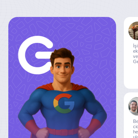
İş
ek
ve
Ge
Be
ci
he
ul