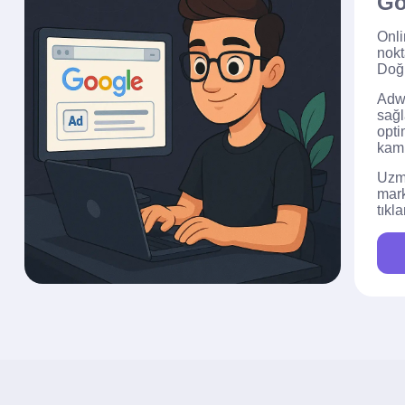
Go
Onli
nok
Doğr
Adwo
sağl
opti
kamp
Uzma
mark
tıkl