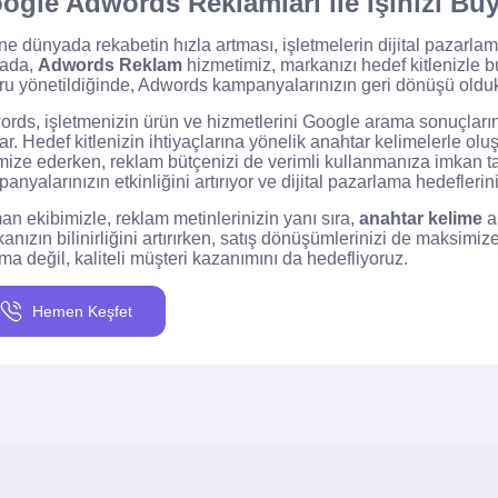
ogle Adwords Reklamları ile İşinizi Bü
ne dünyada rekabetin hızla artması, işletmelerin dijital pazarlama
tada,
Adwords Reklam
hizmetimiz, markanızı hedef kitlenizle bu
u yönetildiğinde, Adwords kampanyalarınızın geri dönüşü oldukç
rds, işletmenizin ürün ve hizmetlerini Google arama sonuçların
ar. Hedef kitlenizin ihtiyaçlarına yönelik anahtar kelimelerle ol
mize ederken, reklam bütçenizi de verimli kullanmanıza imkan ta
anyalarınızın etkinliğini artırıyor ve dijital pazarlama hedeflerin
n ekibimizle, reklam metinlerinizin yanı sıra,
anahtar kelime
ar
anızın bilinirliğini artırırken, satış dönüşümlerinizi de maksi
ama değil, kaliteli müşteri kazanımını da hedefliyoruz.
Hemen Keşfet