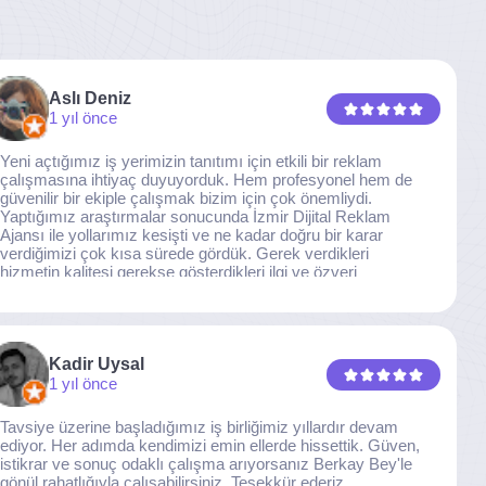
Aslı Deniz
1 yıl önce
Yeni açtığımız iş yerimizin tanıtımı için etkili bir reklam
çalışmasına ihtiyaç duyuyorduk. Hem profesyonel hem de
güvenilir bir ekiple çalışmak bizim için çok önemliydi.
Yaptığımız araştırmalar sonucunda İzmir Dijital Reklam
Ajansı ile yollarımız kesişti ve ne kadar doğru bir karar
verdiğimizi çok kısa sürede gördük. Gerek verdikleri
hizmetin kalitesi gerekse gösterdikleri ilgi ve özveri
sayesinde, işimiz tam da hedeflediğimiz noktaya ulaştı.
Kaliteden asla taviz vermeyen, her detaya özen gösteren
İzmir Dijital Reklam Ajansı ekibine gönülden teşekkür
ederiz.
Kadir Uysal
1 yıl önce
Tavsiye üzerine başladığımız iş birliğimiz yıllardır devam
ediyor. Her adımda kendimizi emin ellerde hissettik. Güven,
istikrar ve sonuç odaklı çalışma arıyorsanız Berkay Bey'le
gönül rahatlığıyla çalışabilirsiniz. Teşekkür ederiz.