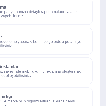
ama
panyalarınızın detaylı raporlamalarını alarak,
yapabilirsiniz.
e
hedefleme yaparak, belirli bölgelerdeki potansiyel
lirsiniz.
Reklamlar
z sayesinde mobil uyumlu reklamlar oluşturarak,
hedefleyebilirsiniz.
nirliği
ile marka bilinirliğinizi artırabilir, daha geniş
iniz.