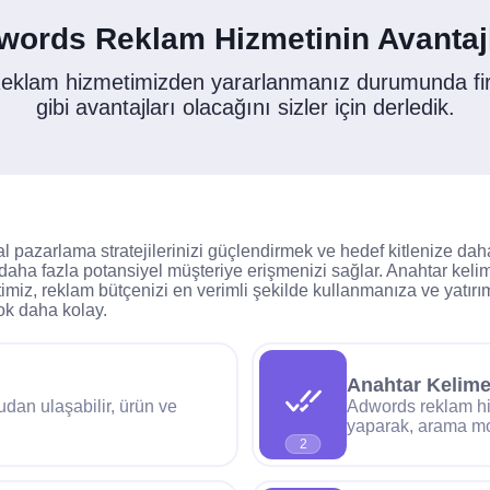
words Reklam Hizmetinin Avantajl
eklam hizmetimizden yararlanmanız durumunda fi
gibi avantajları olacağını sizler için derledik.
pazarlama stratejilerinizi güçlendirmek ve hedef kitlenize daha 
 daha fazla potansiyel müşteriye erişmenizi sağlar. Anahtar kel
timiz, reklam bütçenizi en verimli şekilde kullanmanıza ve yatır
ok daha kolay.
Anahtar Kelim
udan ulaşabilir, ürün ve
Adwords reklam hi
yaparak, arama moto
2