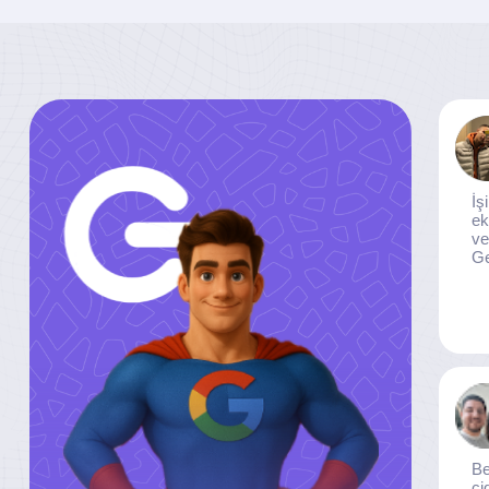
İş
ek
ve
Ge
Be
ci