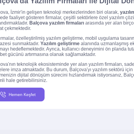
lçova'da Yazılım Firmaları ile Dijital D
ova, İzmir'in gelişen teknoloji merkezlerinden biri olarak,
yazılı
ede faaliyet gösteren firmalar, çeşitli sektörlere özel yazılım çö
andırmaktadır.
Balçova yazılım firmaları
arasında yer alan birçok 
at çekmektedir.
irmalar, özelleştirilmiş yazılım geliştirme, mobil uygulama tasar
azesi sunmaktadır.
Yazılım geliştirme
alanında uzmanlaşmış ekipl
rmayı hedeflemektedir. Ayrıca, kullanıcı deneyimini ön planda tu
bet gücünü artırmasına olanak sağlamaktadır.
ova'nın teknolojik ekosisteminde yer alan yazılım firmaları, sad
elere imza atmaktadır. Bu durum, Balçova'yı yazılım sektörü için 
tmenizin dijital dönüşüm sürecini hızlandırmak istiyorsanız, Balçov
mli hale getirebilirsiniz.
Hemen Keşfet