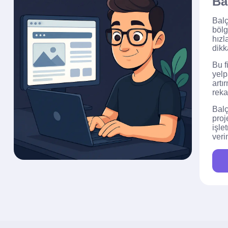
Ba
Balç
bölg
hızl
dikk
Bu f
yelp
artı
reka
Balç
proj
işle
veri