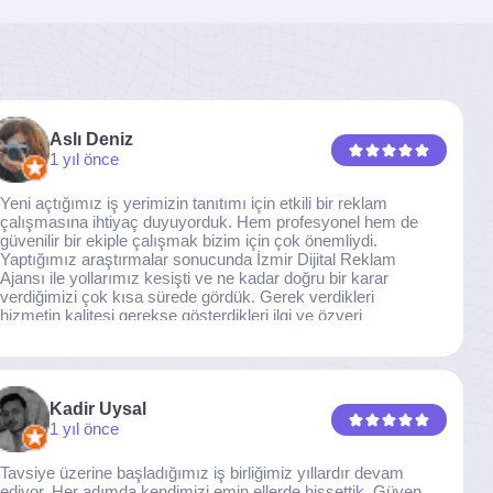
Aslı Deniz
1 yıl önce
Yeni açtığımız iş yerimizin tanıtımı için etkili bir reklam
çalışmasına ihtiyaç duyuyorduk. Hem profesyonel hem de
güvenilir bir ekiple çalışmak bizim için çok önemliydi.
Yaptığımız araştırmalar sonucunda İzmir Dijital Reklam
Ajansı ile yollarımız kesişti ve ne kadar doğru bir karar
verdiğimizi çok kısa sürede gördük. Gerek verdikleri
hizmetin kalitesi gerekse gösterdikleri ilgi ve özveri
sayesinde, işimiz tam da hedeflediğimiz noktaya ulaştı.
Kaliteden asla taviz vermeyen, her detaya özen gösteren
İzmir Dijital Reklam Ajansı ekibine gönülden teşekkür
ederiz.
Kadir Uysal
1 yıl önce
Tavsiye üzerine başladığımız iş birliğimiz yıllardır devam
ediyor. Her adımda kendimizi emin ellerde hissettik. Güven,