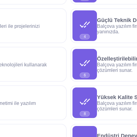
Güçlü Teknik D
eri ile projelerinizi
Balçova yazılım fi
yanınızda.
4
Özelleştirilebil
teknolojileri kullanarak
Balçova yazılım firm
çözümleri sunar.
6
Yüksek Kalite S
netimi ile yazılım
Balçova yazılım fir
çözümleri sunar.
8
Endüstri Deney