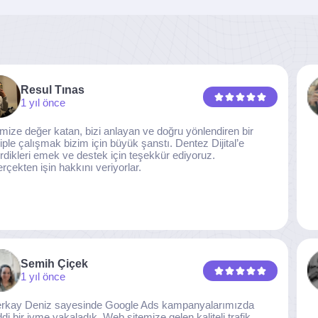
Resul Tınas
1 yıl önce
imize değer katan, bizi anlayan ve doğru yönlendiren bir
iple çalışmak bizim için büyük şanstı. Dentez Dijital’e
rdikleri emek ve destek için teşekkür ediyoruz.
rçekten işin hakkını veriyorlar.
Semih Çiçek
1 yıl önce
rkay Deniz sayesinde Google Ads kampanyalarımızda
ddi bir ivme yakaladık. Web sitemize gelen kaliteli trafik