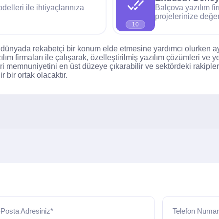
elleri ile ihtiyaçlarınıza
Balçova yazılım fir
projelerinize değer
10
tal dünyada rekabetçi bir konum elde etmesine yardımcı olurken a
 firmaları ile çalışarak, özelleştirilmiş yazılım çözümleri ve yen
şteri memnuniyetini en üst düzeye çıkarabilir ve sektördeki rakipl
 bir ortak olacaktır.
Posta Adresiniz*
Telefon Numar