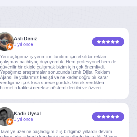
Aslı Deniz
1 yıl önce
Yeni açtığımız iş yerimizin tanıtımı için etkili bir reklam
çalışmasına ihtiyaç duyuyorduk. Hem profesyonel hem de
güvenilir bir ekiple çalışmak bizim için çok önemliydi.
Yaptığımız araştırmalar sonucunda İzmir Dijital Reklam
Ajansı ile yollarımız kesişti ve ne kadar doğru bir karar
verdiğimizi çok kısa sürede gördük. Gerek verdikleri
hizmetin kalitesi gerekse gösterdikleri ilgi ve özveri
sayesinde, işimiz tam da hedeflediğimiz noktaya ulaştı.
Kaliteden asla taviz vermeyen, her detaya özen gösteren
İzmir Dijital Reklam Ajansı ekibine gönülden teşekkür
ederiz.
Kadir Uysal
1 yıl önce
Tavsiye üzerine başladığımız iş birliğimiz yıllardır devam
ediyor. Her adımda kendimizi emin ellerde hissettik. Güven,