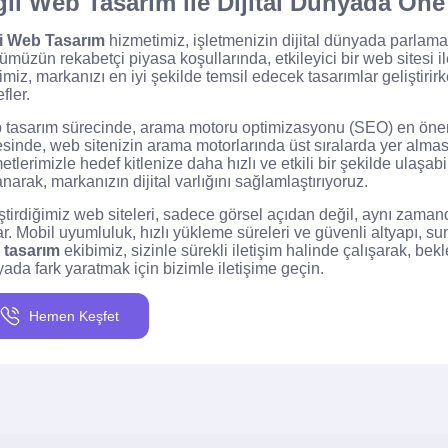
ğli Web Tasarım ile Dijital Dünyada Öne
li Web Tasarım
hizmetimiz, işletmenizin dijital dünyada parlama
müzün rekabetçi piyasa koşullarında, etkileyici bir web sitesi
imiz, markanızı en iyi şekilde temsil edecek tasarımlar geliştirirk
fler.
tasarım sürecinde, arama motoru optimizasyonu (SEO) en önemli
sinde, web sitenizin arama motorlarında üst sıralarda yer alma
etlerimizle hedef kitlenize daha hızlı ve etkili bir şekilde ulaşabi
anarak, markanızın dijital varlığını sağlamlaştırıyoruz.
ştirdiğimiz web siteleri, sadece görsel açıdan değil, aynı zaman
r. Mobil uyumluluk, hızlı yükleme süreleri ve güvenli altyapı, s
 tasarım
ekibimiz, sizinle sürekli iletişim halinde çalışarak, bek
ada fark yaratmak için bizimle iletişime geçin.
Hemen Keşfet