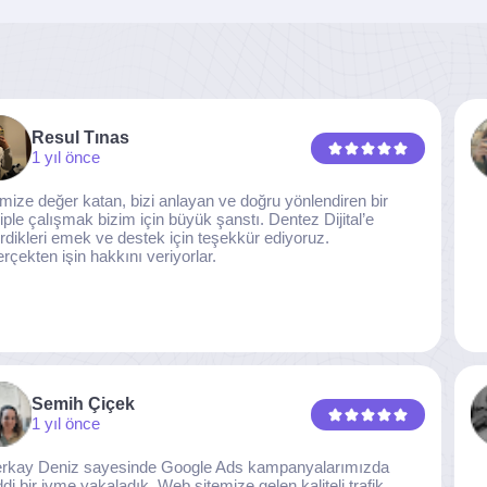
Resul Tınas
1 yıl önce
imize değer katan, bizi anlayan ve doğru yönlendiren bir
iple çalışmak bizim için büyük şanstı. Dentez Dijital’e
rdikleri emek ve destek için teşekkür ediyoruz.
rçekten işin hakkını veriyorlar.
Semih Çiçek
1 yıl önce
rkay Deniz sayesinde Google Ads kampanyalarımızda
ddi bir ivme yakaladık. Web sitemize gelen kaliteli trafik