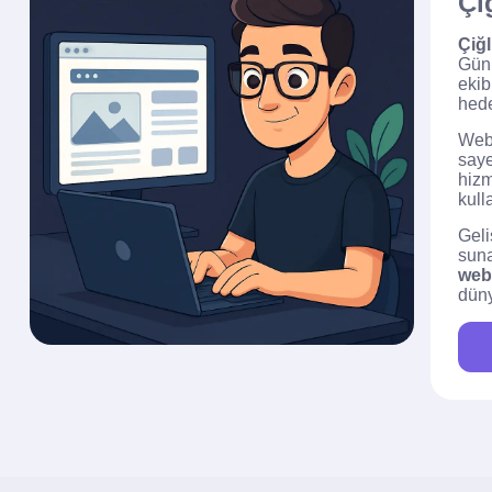
Çi
Çiğ
Günü
ekib
hede
Web 
saye
hizm
kull
Geli
suna
web
düny