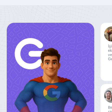
İş
ek
ve
Ge
Be
ci