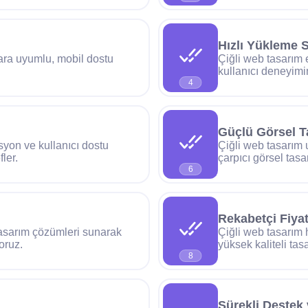
Hızlı Yükleme S
lara uyumlu, mobil dostu
Çiğli web tasarım 
kullanıcı deneyimini
4
Güçlü Görsel T
syon ve kullanıcı dostu
Çiğli web tasarım 
ler.
çarpıcı görsel tasa
6
Rekabetçi Fiyat
 tasarım çözümleri sunarak
Çiğli web tasarım 
oruz.
yüksek kaliteli tas
8
Sürekli Destek