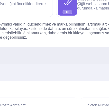
üvenliğini önceliklendirerek
Çiğli web tasarım 
durumda kalmasını
10
rimiçi varlığını güçlendirmek ve marka bilinirliğini artırmak ar
r şekilde karşılayarak sitenizde daha uzun süre kalmalarını sağlar
in erişilebilirliğini artırırken, daha geniş bir kitleye ulaşmanız
e geçebilirsiniz.
Posta Adresiniz*
Telefon Numar