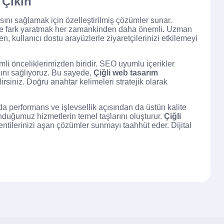
 Çıkın
sını sağlamak için özelleştirilmiş çözümler sunar.
 ile fark yaratmak her zamankinden daha önemli. Uzman
en, kullanıcı dostu arayüzlerle ziyaretçilerinizi etkilemeyi
 önceliklerimizden biridir. SEO uyumlu içerikler
sını sağlıyoruz. Bu sayede,
Çiğli web tasarım
lirsiniz. Doğru anahtar kelimeleri stratejik olarak
da performans ve işlevsellik açısından da üstün kalite
unduğumuz hizmetlerin temel taşlarını oluşturur.
Çiğli
lentilerinizi aşan çözümler sunmayı taahhüt eder. Dijital