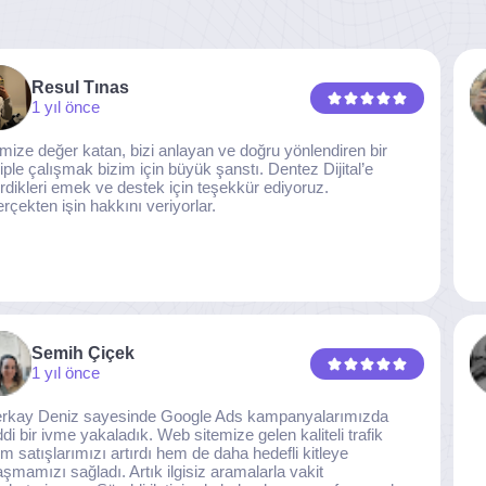
Resul Tınas
1 yıl önce
imize değer katan, bizi anlayan ve doğru yönlendiren bir
iple çalışmak bizim için büyük şanstı. Dentez Dijital’e
rdikleri emek ve destek için teşekkür ediyoruz.
rçekten işin hakkını veriyorlar.
Semih Çiçek
1 yıl önce
rkay Deniz sayesinde Google Ads kampanyalarımızda
ddi bir ivme yakaladık. Web sitemize gelen kaliteli trafik
m satışlarımızı artırdı hem de daha hedefli kitleye
aşmamızı sağladı. Artık ilgisiz aramalarla vakit