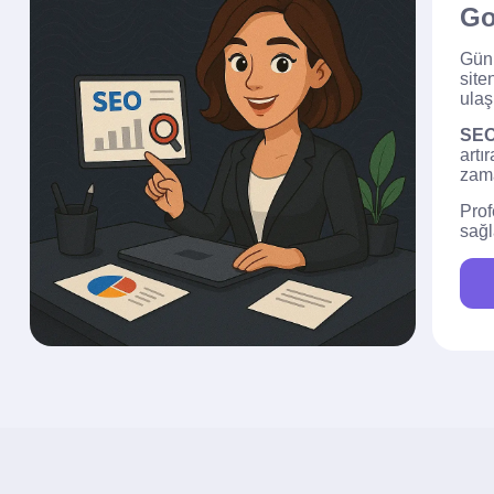
Go
Günü
site
ulaş
SE
artı
zama
Prof
sağl