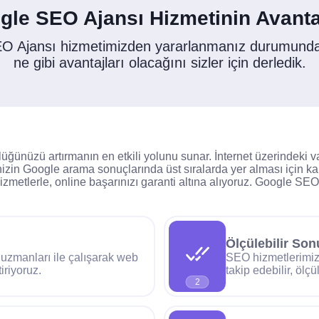
gle SEO Ajansı Hizmetinin Avantaj
O Ajansı hizmetimizden yararlanmanız durumunda
ne gibi avantajları olacağını sizler için derledik.
ğünüzü artırmanın en etkili yolunu sunar. İnternet üzerindeki var
izin Google arama sonuçlarında üst sıralarda yer alması için kaps
hizmetlerle, online başarınızı garanti altına alıyoruz. Google SE
Ölçülebilir Son
uzmanları ile çalışarak web
SEO hizmetlerimiz i
iriyoruz.
takip edebilir, ölçü
2