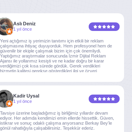
Aslı Deniz
1 yıl önce
Yeni açtığımız iş yerimizin tanıtımı için etkili bir reklam
çalışmasına ihtiyaç duyuyorduk. Hem profesyonel hem de
güvenilir bir ekiple çalışmak bizim için çok önemliydi.
Yaptığımız araştırmalar sonucunda İzmir Dijital Reklam
Ajansı ile yollarımız kesişti ve ne kadar doğru bir karar
verdiğimizi çok kısa sürede gördük. Gerek verdikleri
hizmetin kalitesi gerekse gösterdikleri ilgi ve özveri
sayesinde, işimiz tam da hedeflediğimiz noktaya ulaştı.
Kaliteden asla taviz vermeyen, her detaya özen gösteren
İzmir Dijital Reklam Ajansı ekibine gönülden teşekkür
ederiz.
Kadir Uysal
1 yıl önce
Tavsiye üzerine başladığımız iş birliğimiz yıllardır devam
ediyor. Her adımda kendimizi emin ellerde hissettik. Güven,
istikrar ve sonuç odaklı çalışma arıyorsanız Berkay Bey'le
gönül rahatlığıyla çalışabilirsiniz. Teşekkür ederiz.