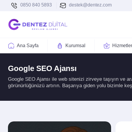
0850 840 5893
destek@dentez.com
Ana Sayfa
Kurumsal
Hizmetle
Google SEO Ajansı
Google SEO Ajansı ile web sitenizi zirveye taşıyın ve a
görünürlüğünüzü artırın. Başarıya giden yolu bizimle keş