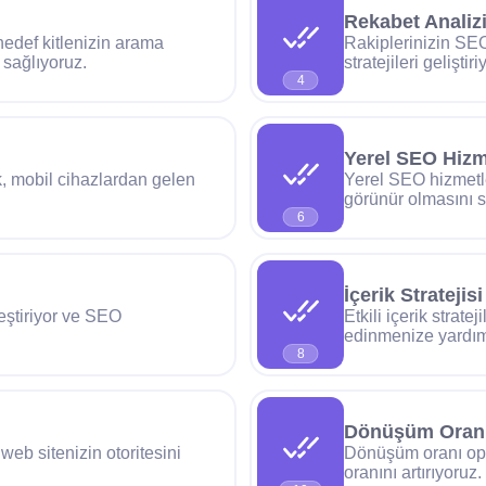
Rekabet Analiz
edef kitlenizin arama
Rakiplerinizin SEO s
 sağlıyoruz.
stratejileri geliştir
4
Yerel SEO Hizm
, mobil cihazlardan gelen
Yerel SEO hizmetle
görünür olmasını s
6
İçerik Stratejisi
leştiriyor ve SEO
Etkili içerik strate
edinmenize yardım
8
Dönüşüm Oranı
web sitenizin otoritesini
Dönüşüm oranı opt
oranını artırıyoruz.