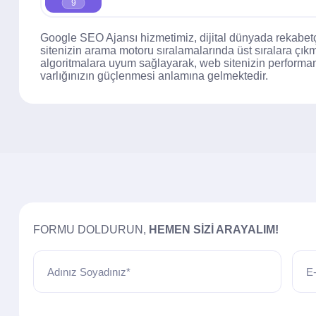
9
Google SEO Ajansı hizmetimiz, dijital dünyada rekabetç
sitenizin arama motoru sıralamalarında üst sıralara çık
algoritmalara uyum sağlayarak, web sitenizin performans
varlığınızın güçlenmesi anlamına gelmektedir.
FORMU DOLDURUN,
HEMEN SIZI ARAYALIM!
Adınız Soyadınız*
E-