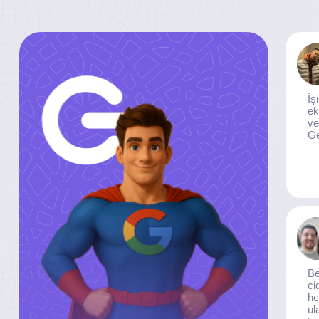
İş
ek
ve
Ge
Be
ci
he
ul