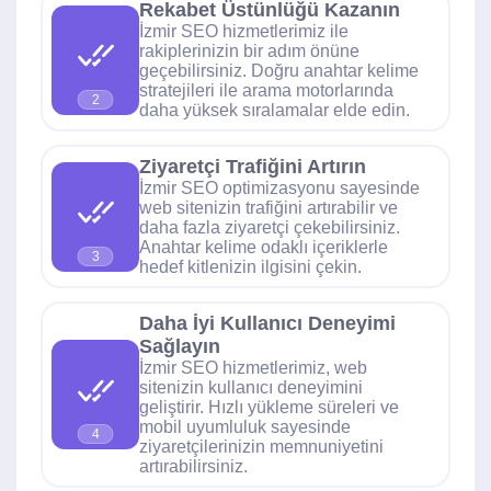
Rekabet Üstünlüğü Kazanın
İzmir SEO hizmetlerimiz ile
rakiplerinizin bir adım önüne
geçebilirsiniz. Doğru anahtar kelime
stratejileri ile arama motorlarında
2
daha yüksek sıralamalar elde edin.
Ziyaretçi Trafiğini Artırın
İzmir SEO optimizasyonu sayesinde
web sitenizin trafiğini artırabilir ve
daha fazla ziyaretçi çekebilirsiniz.
Anahtar kelime odaklı içeriklerle
3
hedef kitlenizin ilgisini çekin.
Daha İyi Kullanıcı Deneyimi
Sağlayın
İzmir SEO hizmetlerimiz, web
sitenizin kullanıcı deneyimini
geliştirir. Hızlı yükleme süreleri ve
mobil uyumluluk sayesinde
4
ziyaretçilerinizin memnuniyetini
artırabilirsiniz.