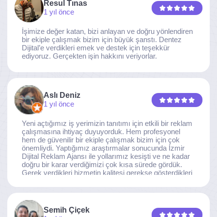
Resul Tınas
1 yıl önce
İşimize değer katan, bizi anlayan ve doğru yönlendiren
bir ekiple çalışmak bizim için büyük şanstı. Dentez
Dijital’e verdikleri emek ve destek için teşekkür
ediyoruz. Gerçekten işin hakkını veriyorlar.
Aslı Deniz
1 yıl önce
Yeni açtığımız iş yerimizin tanıtımı için etkili bir reklam
çalışmasına ihtiyaç duyuyorduk. Hem profesyonel
hem de güvenilir bir ekiple çalışmak bizim için çok
önemliydi. Yaptığımız araştırmalar sonucunda İzmir
Dijital Reklam Ajansı ile yollarımız kesişti ve ne kadar
doğru bir karar verdiğimizi çok kısa sürede gördük.
Gerek verdikleri hizmetin kalitesi gerekse gösterdikleri
ilgi ve özveri sayesinde, işimiz tam da hedeflediğimiz
noktaya ulaştı. Kaliteden asla taviz vermeyen, her
detaya özen gösteren İzmir Dijital Reklam Ajansı
ekibine gönülden teşekkür ederiz.
Semih Çiçek