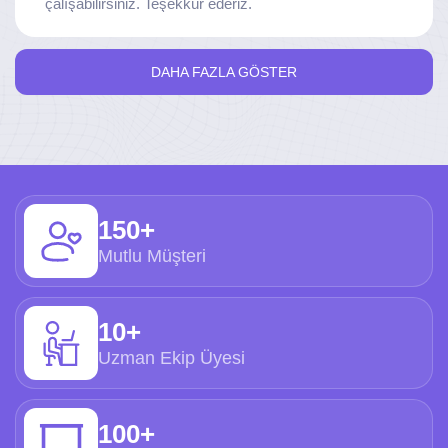
çalışabilirsiniz. Teşekkür ederiz.
DAHA FAZLA GÖSTER
150+
Mutlu Müşteri
10+
Uzman Ekip Üyesi
100+