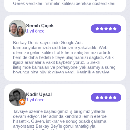
Gerek verdikleri hizmetin kalitesi gerekse gösterdikleri
ilgi ve özveri sayesinde, işimiz tam da hedeflediğimiz
noktaya ulaştı. Kaliteden asla taviz vermeyen, her
detaya özen gösteren İzmir Dijital Reklam Ajansı
ekibine gönülden teşekkür ederiz.
Semih Çiçek
1 yıl önce
Berkay Deniz sayesinde Google Ads
kampanyalarımızda ciddi bir ivme yakaladık. Web
sitemize gelen kaliteli trafik hem satışlarımızı artırdı
hem de daha hedefli kitleye ulaşmamızı sağladı. Artık
ilgisiz aramalarla vakit kaybetmiyoruz. Sürekli
iletişimde kalmaları ve profesyonel yaklaşımıyla süreç
boyunca bize büyük güven verdi. Kesinlikle tavsiye
ederim.
Kadir Uysal
1 yıl önce
Tavsiye üzerine başladığımız iş birliğimiz yıllardır
devam ediyor. Her adımda kendimizi emin ellerde
hissettik. Güven, istikrar ve sonuç odaklı çalışma
arıyorsanız Berkay Bey'le gönül rahatlığıyla