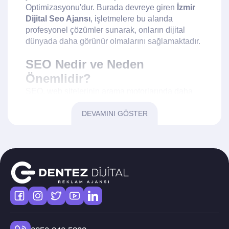
Optimizasyonu'dur. Burada devreye giren
İzmir
Dijital Seo Ajansı
, işletmelere bu alanda
profesyonel çözümler sunarak, onların dijital
dünyada daha görünür olmalarını sağlamaktadır.
SEO Nedir ve Neden
Önemlidir?
SEO, web sitelerinin arama motorlarında daha
üst sıralarda yer almasını sağlayan teknik ve
stratejik çalışmaları ifade eder. Arama
DEVAMINI GÖSTER
motorlarında üst sıralarda yer almak, daha fazla
ziyaretçi çekmek ve dolayısıyla daha fazla
müşteri kazanmak anlamına gelir.
İzmir Dijital
Seo Ajansı
, bu süreçte işletmelerin yanında
olarak, daha etkili bir dijital pazarlama stratejisi
geliştirmelerine yardımcı olur.
İzmir Dijital Seo Ajansı'nın
Hizmetleri