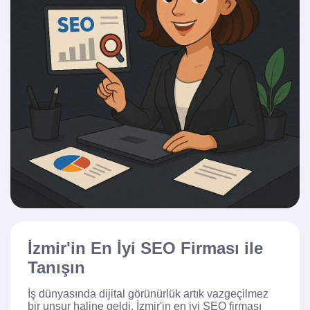
İzmir'in En İyi SEO Firması ile
Tanışın
İş dünyasında dijital görünürlük artık vazgeçilmez
bir unsur haline geldi. İzmir'in en iyi SEO firması