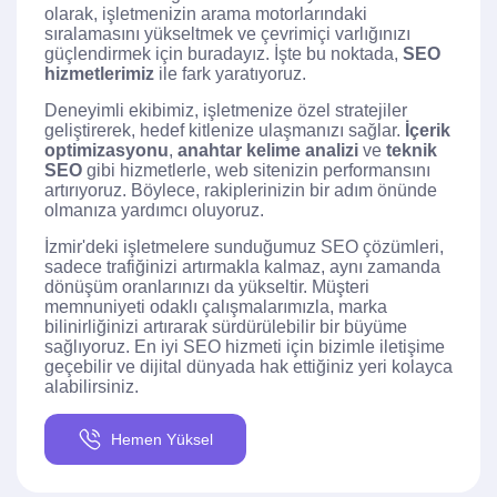
olarak, işletmenizin arama motorlarındaki
sıralamasını yükseltmek ve çevrimiçi varlığınızı
güçlendirmek için buradayız. İşte bu noktada,
SEO
hizmetlerimiz
ile fark yaratıyoruz.
Deneyimli ekibimiz, işletmenize özel stratejiler
geliştirerek, hedef kitlenize ulaşmanızı sağlar.
İçerik
optimizasyonu
,
anahtar kelime analizi
ve
teknik
SEO
gibi hizmetlerle, web sitenizin performansını
artırıyoruz. Böylece, rakiplerinizin bir adım önünde
olmanıza yardımcı oluyoruz.
İzmir'deki işletmelere sunduğumuz SEO çözümleri,
sadece trafiğinizi artırmakla kalmaz, aynı zamanda
dönüşüm oranlarınızı da yükseltir. Müşteri
memnuniyeti odaklı çalışmalarımızla, marka
bilinirliğinizi artırarak sürdürülebilir bir büyüme
sağlıyoruz. En iyi SEO hizmeti için bizimle iletişime
geçebilir ve dijital dünyada hak ettiğiniz yeri kolayca
alabilirsiniz.
Hemen Yüksel