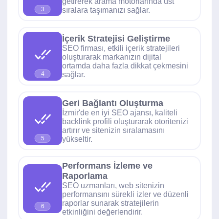
getirerek arama motorlarında üst
sıralara taşımanızı sağlar.
3
İçerik Stratejisi Geliştirme
SEO firması, etkili içerik stratejileri
oluşturarak markanızın dijital
ortamda daha fazla dikkat çekmesini
sağlar.
4
Geri Bağlantı Oluşturma
İzmir'de en iyi SEO ajansı, kaliteli
backlink profili oluşturarak otoritenizi
artırır ve sitenizin sıralamasını
yükseltir.
5
Performans İzleme ve
Raporlama
SEO uzmanları, web sitenizin
performansını sürekli izler ve düzenli
raporlar sunarak stratejilerin
6
etkinliğini değerlendirir.