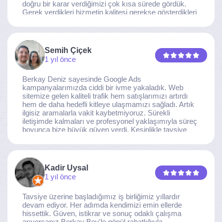
doğru bir karar verdiğimizi çok kısa sürede gördük.
Gerek verdikleri hizmetin kalitesi gerekse gösterdikleri
ilgi ve özveri sayesinde, işimiz tam da hedeflediğimiz
noktaya ulaştı. Kaliteden asla taviz vermeyen, her
detaya özen gösteren İzmir Dijital Reklam Ajansı
ekibine gönülden teşekkür ederiz.
Semih Çiçek
1 yıl önce
Berkay Deniz sayesinde Google Ads
kampanyalarımızda ciddi bir ivme yakaladık. Web
sitemize gelen kaliteli trafik hem satışlarımızı artırdı
hem de daha hedefli kitleye ulaşmamızı sağladı. Artık
ilgisiz aramalarla vakit kaybetmiyoruz. Sürekli
iletişimde kalmaları ve profesyonel yaklaşımıyla süreç
boyunca bize büyük güven verdi. Kesinlikle tavsiye
ederim.
Kadir Uysal
1 yıl önce
Tavsiye üzerine başladığımız iş birliğimiz yıllardır
devam ediyor. Her adımda kendimizi emin ellerde
hissettik. Güven, istikrar ve sonuç odaklı çalışma
arıyorsanız Berkay Bey'le gönül rahatlığıyla