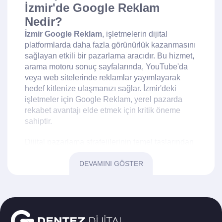
İzmir'de Google Reklam
Nedir?
İzmir Google Reklam
, işletmelerin dijital
platformlarda daha fazla görünürlük kazanmasını
sağlayan etkili bir pazarlama aracıdır. Bu hizmet,
arama motoru sonuç sayfalarında, YouTube'da
veya web sitelerinde reklamlar yayımlayarak
hedef kitlenize ulaşmanızı sağlar. İzmir'deki
işletmeler için Google Reklam, yerel pazarda
rekabet avantajı elde etmek için kritik öneme
sahiptir.
Dijital pazarlama stratejilerinin temel taşlarından
biri olan Google Reklam, doğru kullanıldığında
işletmenizin marka bilinirliğini artırabilir ve
DEVAMINI GÖSTER
satışlarınızı yükseltebilir. İzmir gibi büyük bir
şehirde, yerel rekabet oldukça yoğundur ve bu
nedenle Google Reklam, işletmelerin öne
çıkmasına yardımcı olur.