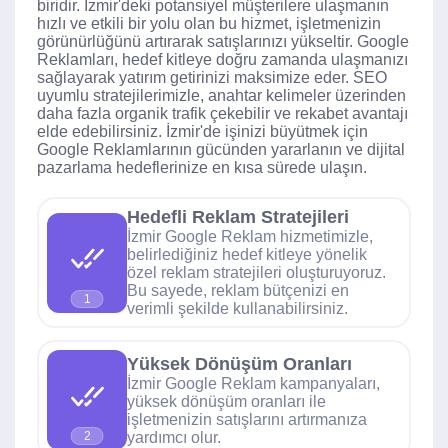
biridir. İzmir'deki potansiyel müşterilere ulaşmanın
hızlı ve etkili bir yolu olan bu hizmet, işletmenizin
görünürlüğünü artırarak satışlarınızı yükseltir. Google
Reklamları, hedef kitleye doğru zamanda ulaşmanızı
sağlayarak yatırım getirinizi maksimize eder. SEO
uyumlu stratejilerimizle, anahtar kelimeler üzerinden
daha fazla organik trafik çekebilir ve rekabet avantajı
elde edebilirsiniz. İzmir'de işinizi büyütmek için
Google Reklamlarının gücünden yararlanın ve dijital
pazarlama hedeflerinize en kısa sürede ulaşın.
Hedefli Reklam Stratejileri
İzmir Google Reklam hizmetimizle,
belirlediğiniz hedef kitleye yönelik
özel reklam stratejileri oluşturuyoruz.
Bu sayede, reklam bütçenizi en
1
verimli şekilde kullanabilirsiniz.
Yüksek Dönüşüm Oranları
İzmir Google Reklam kampanyaları,
yüksek dönüşüm oranları ile
işletmenizin satışlarını artırmanıza
yardımcı olur.
2