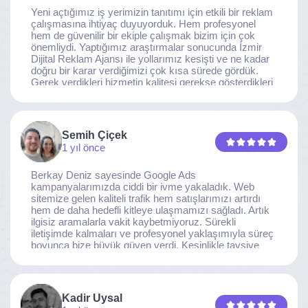
Yeni açtığımız iş yerimizin tanıtımı için etkili bir reklam
çalışmasına ihtiyaç duyuyorduk. Hem profesyonel
hem de güvenilir bir ekiple çalışmak bizim için çok
önemliydi. Yaptığımız araştırmalar sonucunda İzmir
Dijital Reklam Ajansı ile yollarımız kesişti ve ne kadar
doğru bir karar verdiğimizi çok kısa sürede gördük.
Gerek verdikleri hizmetin kalitesi gerekse gösterdikleri
ilgi ve özveri sayesinde, işimiz tam da hedeflediğimiz
noktaya ulaştı. Kaliteden asla taviz vermeyen, her
detaya özen gösteren İzmir Dijital Reklam Ajansı
ekibine gönülden teşekkür ederiz.
Semih Çiçek
1 yıl önce
Berkay Deniz sayesinde Google Ads
kampanyalarımızda ciddi bir ivme yakaladık. Web
sitemize gelen kaliteli trafik hem satışlarımızı artırdı
hem de daha hedefli kitleye ulaşmamızı sağladı. Artık
ilgisiz aramalarla vakit kaybetmiyoruz. Sürekli
iletişimde kalmaları ve profesyonel yaklaşımıyla süreç
boyunca bize büyük güven verdi. Kesinlikle tavsiye
ederim.
Kadir Uysal