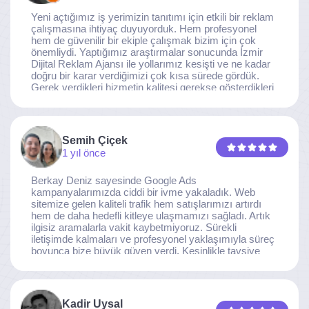
Yeni açtığımız iş yerimizin tanıtımı için etkili bir reklam
çalışmasına ihtiyaç duyuyorduk. Hem profesyonel
hem de güvenilir bir ekiple çalışmak bizim için çok
önemliydi. Yaptığımız araştırmalar sonucunda İzmir
Dijital Reklam Ajansı ile yollarımız kesişti ve ne kadar
doğru bir karar verdiğimizi çok kısa sürede gördük.
Gerek verdikleri hizmetin kalitesi gerekse gösterdikleri
ilgi ve özveri sayesinde, işimiz tam da hedeflediğimiz
noktaya ulaştı. Kaliteden asla taviz vermeyen, her
detaya özen gösteren İzmir Dijital Reklam Ajansı
ekibine gönülden teşekkür ederiz.
Semih Çiçek
1 yıl önce
Berkay Deniz sayesinde Google Ads
kampanyalarımızda ciddi bir ivme yakaladık. Web
sitemize gelen kaliteli trafik hem satışlarımızı artırdı
hem de daha hedefli kitleye ulaşmamızı sağladı. Artık
ilgisiz aramalarla vakit kaybetmiyoruz. Sürekli
iletişimde kalmaları ve profesyonel yaklaşımıyla süreç
boyunca bize büyük güven verdi. Kesinlikle tavsiye
ederim.
Kadir Uysal