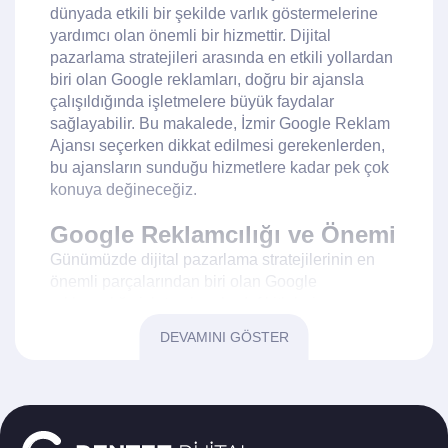
dünyada etkili bir şekilde varlık göstermelerine
yardımcı olan önemli bir hizmettir. Dijital
pazarlama stratejileri arasında en etkili yollardan
biri olan Google reklamları, doğru bir ajansla
çalışıldığında işletmelere büyük faydalar
sağlayabilir. Bu makalede, İzmir Google Reklam
Ajansı seçerken dikkat edilmesi gerekenlerden,
bu ajansların sunduğu hizmetlere kadar pek çok
konuya değineceğiz.
Google Reklamcılığı ve Önemi
Günümüzde dijital pazarlama stratejilerinin en
önemli parçalarından biri olan Google
reklamcılığı, işletmelere hedef kitlelerine
ulaşmada büyük avantajlar sunar.
İzmir Google
DEVAMINI GÖSTER
Reklam Ajansı
ile çalışarak, Google
reklamlarından en iyi şekilde faydalanabilirsiniz.
Google reklamları, arama motoru sonuç
sayfalarında görünürlük sağlarken, aynı
zamanda marka bilinirliğini artırır ve potansiyel