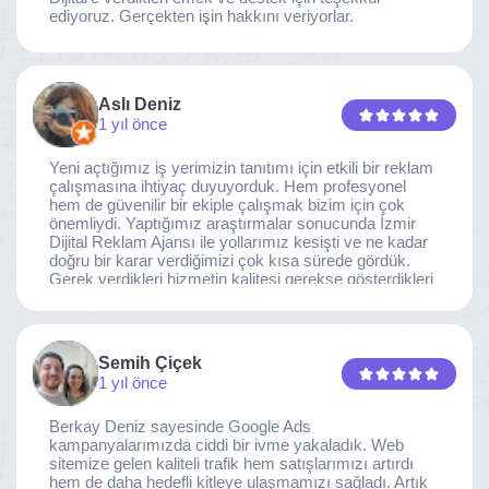
ediyoruz. Gerçekten işin hakkını veriyorlar.
Aslı Deniz
1 yıl önce
Yeni açtığımız iş yerimizin tanıtımı için etkili bir reklam
çalışmasına ihtiyaç duyuyorduk. Hem profesyonel
hem de güvenilir bir ekiple çalışmak bizim için çok
önemliydi. Yaptığımız araştırmalar sonucunda İzmir
Dijital Reklam Ajansı ile yollarımız kesişti ve ne kadar
doğru bir karar verdiğimizi çok kısa sürede gördük.
Gerek verdikleri hizmetin kalitesi gerekse gösterdikleri
ilgi ve özveri sayesinde, işimiz tam da hedeflediğimiz
noktaya ulaştı. Kaliteden asla taviz vermeyen, her
detaya özen gösteren İzmir Dijital Reklam Ajansı
ekibine gönülden teşekkür ederiz.
Semih Çiçek
1 yıl önce
Berkay Deniz sayesinde Google Ads
kampanyalarımızda ciddi bir ivme yakaladık. Web
sitemize gelen kaliteli trafik hem satışlarımızı artırdı
hem de daha hedefli kitleye ulaşmamızı sağladı. Artık