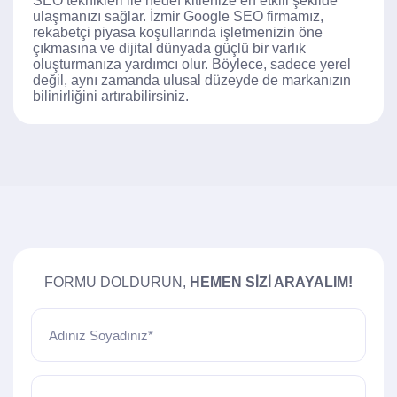
SEO teknikleri ile hedef kitlenize en etkili şekilde
ulaşmanızı sağlar. İzmir Google SEO firmamız,
rekabetçi piyasa koşullarında işletmenizin öne
çıkmasına ve dijital dünyada güçlü bir varlık
oluşturmanıza yardımcı olur. Böylece, sadece yerel
değil, aynı zamanda ulusal düzeyde de markanızın
bilinirliğini artırabilirsiniz.
FORMU DOLDURUN,
HEMEN SIZI ARAYALIM!
Adınız Soyadınız*