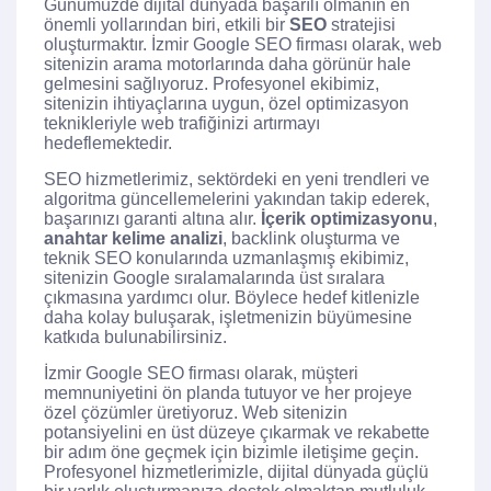
Günümüzde dijital dünyada başarılı olmanın en
önemli yollarından biri, etkili bir
SEO
stratejisi
oluşturmaktır. İzmir Google SEO firması olarak, web
sitenizin arama motorlarında daha görünür hale
gelmesini sağlıyoruz. Profesyonel ekibimiz,
sitenizin ihtiyaçlarına uygun, özel optimizasyon
teknikleriyle web trafiğinizi artırmayı
hedeflemektedir.
SEO hizmetlerimiz, sektördeki en yeni trendleri ve
algoritma güncellemelerini yakından takip ederek,
başarınızı garanti altına alır.
İçerik optimizasyonu
,
anahtar kelime analizi
, backlink oluşturma ve
teknik SEO konularında uzmanlaşmış ekibimiz,
sitenizin Google sıralamalarında üst sıralara
çıkmasına yardımcı olur. Böylece hedef kitlenizle
daha kolay buluşarak, işletmenizin büyümesine
katkıda bulunabilirsiniz.
İzmir Google SEO firması olarak, müşteri
memnuniyetini ön planda tutuyor ve her projeye
özel çözümler üretiyoruz. Web sitenizin
potansiyelini en üst düzeye çıkarmak ve rekabette
bir adım öne geçmek için bizimle iletişime geçin.
Profesyonel hizmetlerimizle, dijital dünyada güçlü