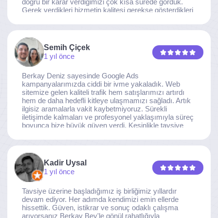
doğru bir karar verdiğimizi çok kısa sürede gördük.
Gerek verdikleri hizmetin kalitesi gerekse gösterdikleri
ilgi ve özveri sayesinde, işimiz tam da hedeflediğimiz
noktaya ulaştı. Kaliteden asla taviz vermeyen, her
detaya özen gösteren İzmir Dijital Reklam Ajansı
ekibine gönülden teşekkür ederiz.
Semih Çiçek
1 yıl önce
Berkay Deniz sayesinde Google Ads
kampanyalarımızda ciddi bir ivme yakaladık. Web
sitemize gelen kaliteli trafik hem satışlarımızı artırdı
hem de daha hedefli kitleye ulaşmamızı sağladı. Artık
ilgisiz aramalarla vakit kaybetmiyoruz. Sürekli
iletişimde kalmaları ve profesyonel yaklaşımıyla süreç
boyunca bize büyük güven verdi. Kesinlikle tavsiye
ederim.
Kadir Uysal
1 yıl önce
Tavsiye üzerine başladığımız iş birliğimiz yıllardır
devam ediyor. Her adımda kendimizi emin ellerde
hissettik. Güven, istikrar ve sonuç odaklı çalışma
arıyorsanız Berkay Bey'le gönül rahatlığıyla