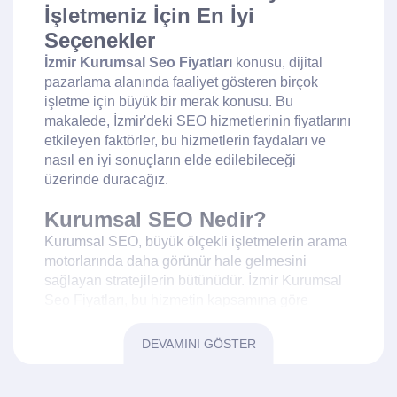
İşletmeniz İçin En İyi
Seçenekler
İzmir Kurumsal Seo Fiyatları
konusu, dijital
pazarlama alanında faaliyet gösteren birçok
işletme için büyük bir merak konusu. Bu
makalede, İzmir'deki SEO hizmetlerinin fiyatlarını
etkileyen faktörler, bu hizmetlerin faydaları ve
nasıl en iyi sonuçların elde edilebileceği
üzerinde duracağız.
Kurumsal SEO Nedir?
Kurumsal SEO, büyük ölçekli işletmelerin arama
motorlarında daha görünür hale gelmesini
sağlayan stratejilerin bütünüdür. İzmir Kurumsal
Seo Fiyatları, bu hizmetin kapsamına göre
değişkenlik göstermektedir. Kurumsal SEO,
geniş çaplı anahtar kelime araştırmaları, rekabet
DEVAMINI GÖSTER
analizi ve içerik optimizasyonu gibi birçok
bileşeni içerir.