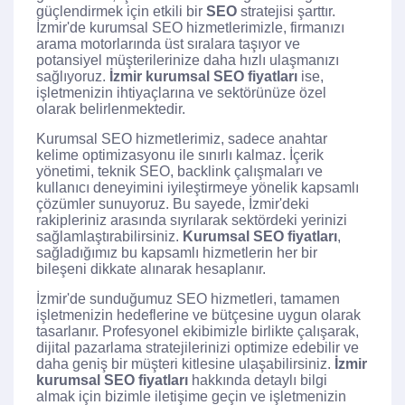
güçlendirmek için etkili bir
SEO
stratejisi şarttır.
İzmir'de kurumsal SEO hizmetlerimizle, firmanızı
arama motorlarında üst sıralara taşıyor ve
potansiyel müşterilerinize daha hızlı ulaşmanızı
sağlıyoruz.
İzmir kurumsal SEO fiyatları
ise,
işletmenizin ihtiyaçlarına ve sektörünüze özel
olarak belirlenmektedir.
Kurumsal SEO hizmetlerimiz, sadece anahtar
kelime optimizasyonu ile sınırlı kalmaz. İçerik
yönetimi, teknik SEO, backlink çalışmaları ve
kullanıcı deneyimini iyileştirmeye yönelik kapsamlı
çözümler sunuyoruz. Bu sayede, İzmir'deki
rakipleriniz arasında sıyrılarak sektördeki yerinizi
sağlamlaştırabilirsiniz.
Kurumsal SEO fiyatları
,
sağladığımız bu kapsamlı hizmetlerin her bir
bileşeni dikkate alınarak hesaplanır.
İzmir'de sunduğumuz SEO hizmetleri, tamamen
işletmenizin hedeflerine ve bütçesine uygun olarak
tasarlanır. Profesyonel ekibimizle birlikte çalışarak,
dijital pazarlama stratejilerinizi optimize edebilir ve
daha geniş bir müşteri kitlesine ulaşabilirsiniz.
İzmir
kurumsal SEO fiyatları
hakkında detaylı bilgi
almak için bizimle iletişime geçin ve işletmenizin