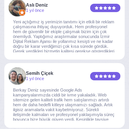
Aslı Deniz
1 yıl önce
Yeni açtığımız iş yerimizin tanıtımı için etkili bir reklam
çalışmasına ihtiyaç duyuyorduk. Hem profesyonel
hem de güvenilir bir ekiple çalışmak bizim için çok
önemliydi. Yaptığımız araştırmalar sonucunda İzmir
Dijital Reklam Ajansı ile yollarımız kesişti ve ne kadar
doğru bir karar verdiğimizi çok kısa sürede gördük.
Gerek verdikleri hizmetin kalitesi gerekse gösterdikleri
ilgi ve özveri sayesinde, işimiz tam da hedeflediğimiz
noktaya ulaştı. Kaliteden asla taviz vermeyen, her
detaya özen gösteren İzmir Dijital Reklam Ajansı
ekibine gönülden teşekkür ederiz.
Semih Çiçek
1 yıl önce
Berkay Deniz sayesinde Google Ads
kampanyalarımızda ciddi bir ivme yakaladık. Web
sitemize gelen kaliteli trafik hem satışlarımızı artırdı
hem de daha hedefli kitleye ulaşmamızı sağladı. Artık
ilgisiz aramalarla vakit kaybetmiyoruz. Sürekli
iletişimde kalmaları ve profesyonel yaklaşımıyla süreç
boyunca bize büyük güven verdi. Kesinlikle tavsiye
ederim.