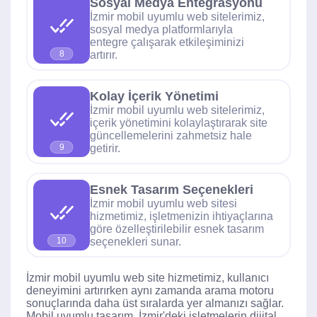
Sosyal Medya Entegrasyonu
İzmir mobil uyumlu web sitelerimiz,
sosyal medya platformlarıyla
entegre çalışarak etkileşiminizi
artırır.
8
Kolay İçerik Yönetimi
İzmir mobil uyumlu web sitelerimiz,
içerik yönetimini kolaylaştırarak site
güncellemelerini zahmetsiz hale
getirir.
9
Esnek Tasarım Seçenekleri
İzmir mobil uyumlu web sitesi
hizmetimiz, işletmenizin ihtiyaçlarına
göre özelleştirilebilir esnek tasarım
seçenekleri sunar.
10
İzmir mobil uyumlu web site hizmetimiz, kullanıcı
deneyimini artırırken aynı zamanda arama motoru
sonuçlarında daha üst sıralarda yer almanızı sağlar.
Mobil uyumlu tasarım, İzmir'deki işletmelerin dijital