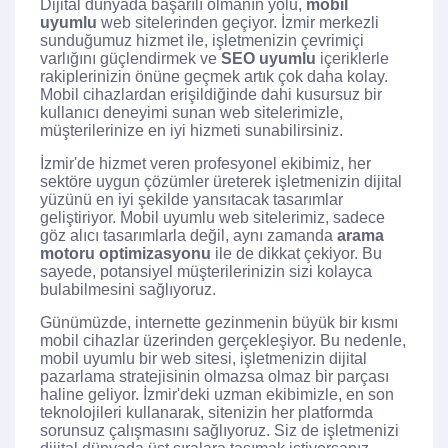
Dijital dünyada başarılı olmanın yolu,
mobil
uyumlu
web sitelerinden geçiyor. İzmir merkezli
sunduğumuz hizmet ile, işletmenizin çevrimiçi
varlığını güçlendirmek ve
SEO uyumlu
içeriklerle
rakiplerinizin önüne geçmek artık çok daha kolay.
Mobil cihazlardan erişildiğinde dahi kusursuz bir
kullanıcı deneyimi sunan web sitelerimizle,
müşterilerinize en iyi hizmeti sunabilirsiniz.
İzmir'de hizmet veren profesyonel ekibimiz, her
sektöre uygun çözümler üreterek işletmenizin dijital
yüzünü en iyi şekilde yansıtacak tasarımlar
geliştiriyor. Mobil uyumlu web sitelerimiz, sadece
göz alıcı tasarımlarla değil, aynı zamanda
arama
motoru optimizasyonu
ile de dikkat çekiyor. Bu
sayede, potansiyel müşterilerinizin sizi kolayca
bulabilmesini sağlıyoruz.
Günümüzde, internette gezinmenin büyük bir kısmı
mobil cihazlar üzerinden gerçekleşiyor. Bu nedenle,
mobil uyumlu bir web sitesi, işletmenizin dijital
pazarlama stratejisinin olmazsa olmaz bir parçası
haline geliyor. İzmir'deki uzman ekibimizle, en son
teknolojileri kullanarak, sitenizin her platformda
sorunsuz çalışmasını sağlıyoruz. Siz de işletmenizi