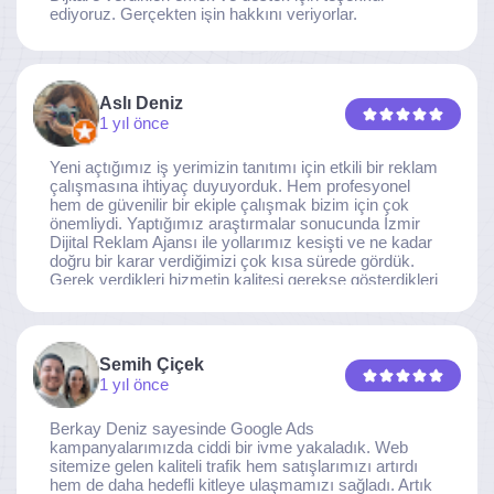
ediyoruz. Gerçekten işin hakkını veriyorlar.
Aslı Deniz
1 yıl önce
Yeni açtığımız iş yerimizin tanıtımı için etkili bir reklam
çalışmasına ihtiyaç duyuyorduk. Hem profesyonel
hem de güvenilir bir ekiple çalışmak bizim için çok
önemliydi. Yaptığımız araştırmalar sonucunda İzmir
Dijital Reklam Ajansı ile yollarımız kesişti ve ne kadar
doğru bir karar verdiğimizi çok kısa sürede gördük.
Gerek verdikleri hizmetin kalitesi gerekse gösterdikleri
ilgi ve özveri sayesinde, işimiz tam da hedeflediğimiz
noktaya ulaştı. Kaliteden asla taviz vermeyen, her
detaya özen gösteren İzmir Dijital Reklam Ajansı
ekibine gönülden teşekkür ederiz.
Semih Çiçek
1 yıl önce
Berkay Deniz sayesinde Google Ads
kampanyalarımızda ciddi bir ivme yakaladık. Web
sitemize gelen kaliteli trafik hem satışlarımızı artırdı
hem de daha hedefli kitleye ulaşmamızı sağladı. Artık