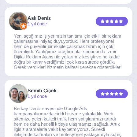
Aslı Deniz
1 yıl önce
Yeni açtığımız iş yerimizin tanıtımı için etkili bir reklam
çalışmasına ihtiyaç duyuyorduk. Hem profesyonel
hem de güvenilir bir ekiple çalışmak bizim için çok
önemliydi. Yaptığımız araştırmalar sonucunda İzmir
Dijital Reklam Ajansı ile yollarımız kesişti ve ne kadar
doğru bir karar verdiğimizi çok kısa sürede gördük.
Gerek verdikleri hizmetin kalitesi gerekse gösterdikleri
ilgi ve özveri sayesinde, işimiz tam da hedeflediğimiz
noktaya ulaştı. Kaliteden asla taviz vermeyen, her
detaya özen gösteren İzmir Dijital Reklam Ajansı
ekibine gönülden teşekkür ederiz.
Semih Çiçek
1 yıl önce
Berkay Deniz sayesinde Google Ads
kampanyalarımızda ciddi bir ivme yakaladık. Web
sitemize gelen kaliteli trafik hem satışlarımızı artırdı
hem de daha hedefli kitleye ulaşmamızı sağladı. Artık
ilgisiz aramalarla vakit kaybetmiyoruz. Sürekli
iletişimde kalmaları ve profesyonel yaklaşımıyla süreç