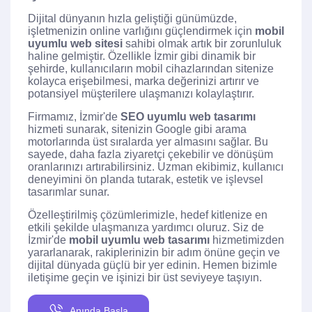
Dijital dünyanın hızla geliştiği günümüzde,
işletmenizin online varlığını güçlendirmek için
mobil
uyumlu web sitesi
sahibi olmak artık bir zorunluluk
haline gelmiştir. Özellikle İzmir gibi dinamik bir
şehirde, kullanıcıların mobil cihazlarından sitenize
kolayca erişebilmesi, marka değerinizi artırır ve
potansiyel müşterilere ulaşmanızı kolaylaştırır.
Firmamız, İzmir'de
SEO uyumlu web tasarımı
hizmeti sunarak, sitenizin Google gibi arama
motorlarında üst sıralarda yer almasını sağlar. Bu
sayede, daha fazla ziyaretçi çekebilir ve dönüşüm
oranlarınızı artırabilirsiniz. Uzman ekibimiz, kullanıcı
deneyimini ön planda tutarak, estetik ve işlevsel
tasarımlar sunar.
Özelleştirilmiş çözümlerimizle, hedef kitlenize en
etkili şekilde ulaşmanıza yardımcı oluruz. Siz de
İzmir'de
mobil uyumlu web tasarımı
hizmetimizden
yararlanarak, rakiplerinizin bir adım önüne geçin ve
dijital dünyada güçlü bir yer edinin. Hemen bizimle
iletişime geçin ve işinizi bir üst seviyeye taşıyın.
Anında Başla