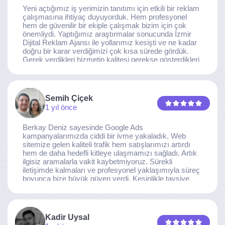
Yeni açtığımız iş yerimizin tanıtımı için etkili bir reklam
çalışmasına ihtiyaç duyuyorduk. Hem profesyonel
hem de güvenilir bir ekiple çalışmak bizim için çok
önemliydi. Yaptığımız araştırmalar sonucunda İzmir
Dijital Reklam Ajansı ile yollarımız kesişti ve ne kadar
doğru bir karar verdiğimizi çok kısa sürede gördük.
Gerek verdikleri hizmetin kalitesi gerekse gösterdikleri
ilgi ve özveri sayesinde, işimiz tam da hedeflediğimiz
noktaya ulaştı. Kaliteden asla taviz vermeyen, her
detaya özen gösteren İzmir Dijital Reklam Ajansı
ekibine gönülden teşekkür ederiz.
Semih Çiçek
1 yıl önce
Berkay Deniz sayesinde Google Ads
kampanyalarımızda ciddi bir ivme yakaladık. Web
sitemize gelen kaliteli trafik hem satışlarımızı artırdı
hem de daha hedefli kitleye ulaşmamızı sağladı. Artık
ilgisiz aramalarla vakit kaybetmiyoruz. Sürekli
iletişimde kalmaları ve profesyonel yaklaşımıyla süreç
boyunca bize büyük güven verdi. Kesinlikle tavsiye
ederim.
Kadir Uysal