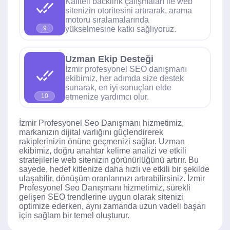
Kaliteli backlink çalışmaları ile web
sitenizin otoritesini artırarak, arama
motoru sıralamalarında
yükselmesine katkı sağlıyoruz.
9
Uzman Ekip Desteği
İzmir profesyonel SEO danışmanı
ekibimiz, her adımda size destek
sunarak, en iyi sonuçları elde
etmenize yardımcı olur.
10
İzmir Profesyonel Seo Danışmanı hizmetimiz,
markanızın dijital varlığını güçlendirerek
rakiplerinizin önüne geçmenizi sağlar. Uzman
ekibimiz, doğru anahtar kelime analizi ve etkili
stratejilerle web sitenizin görünürlüğünü artırır. Bu
sayede, hedef kitlenize daha hızlı ve etkili bir şekilde
ulaşabilir, dönüşüm oranlarınızı artırabilirsiniz. İzmir
Profesyonel Seo Danışmanı hizmetimiz, sürekli
gelişen SEO trendlerine uygun olarak sitenizi
optimize ederken, aynı zamanda uzun vadeli başarı
için sağlam bir temel oluşturur.