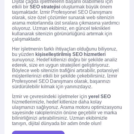
Dijital çağda işletmelerin başarılı olabilmesi için
etkili bir
SEO stratejisi
oluşturmak büyük önem
taşımaktadır. İzmir Profesyonel SEO Danışmanı
olarak, size özel çözümler sunarak web sitenizin
arama motorlarında üst sıralara çıkmasına yardımcı
oluyoruz. Uzman ekibimiz, en güncel teknikleri
kullanarak sitenizin görünürlüğünü artırmak için
çalışmaktadır.
Her işletmenin farklı ihtiyaçları olduğunu biliyoruz,
bu yüzden
kişiselleştirilmiş SEO hizmetleri
sunuyoruz. Hedef kitlenizi doğru bir şekilde analiz
ederek, size en uygun stratejileri geliştiriyoruz.
Böylece web sitenizin trafiğini artırabilir, potansiyel
müşterilerinizi etkili bir şekilde çekebilirsiniz. İzmir
Profesyonel SEO Danışmanı olarak, başarınızı
sürdürülebilir kılmak için yanınızdayız.
İzmir ve çevresindeki işletmeler için
yerel SEO
hizmetlerimizle, hedef kitlenize daha kolay
ulaşmanızı sağlıyoruz. Arama motoru optimizasyonu
sayesinde rakiplerinizin önüne geçebilir ve marka
bilinirliğinizi artırabilirsiniz. Uzman ekibimizle
tanışın, dijital dünyada bir adım önde olun!