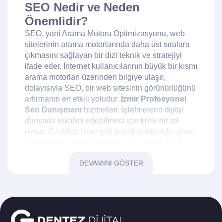
SEO Nedir ve Neden
Önemlidir?
SEO, yani Arama Motoru Optimizasyonu, web
sitelerinin arama motorlarında daha üst sıralara
çıkmasını sağlayan bir dizi teknik ve stratejiyi
ifade eder. İnternet kullanıcılarının büyük bir kısmı
arama motorları üzerinden bilgiye ulaşır,
dolayısıyla SEO, bir web sitesinin görünürlüğünü
artırmanın en etkili yoludur.
İzmir Profesyonel
Seo Danışmanı
hizmetleri, işletmelerin dijital
dünyada rekabet edebilmesi için kritik bir rol
oynar. Özellikle İzmir gibi büyük şehirlerde, yerel
işletmelerin görünürlüğünü artırmak için SEO
vazgeçilmezdir.
DEVAMINI GÖSTER
İzmir'de SEO Danışmanlığı
Neden Gereklidir?
İzmir, Türkiye'nin en büyük üçüncü şehri olarak
geniş bir ticaret ağına sahiptir. Bu nedenle yerel