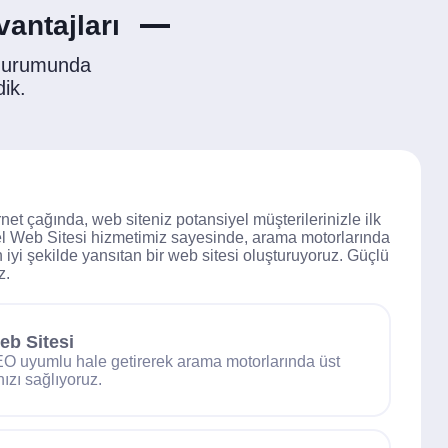
antajları
 durumunda
dik.
rnet çağında, web siteniz potansiyel müşterilerinizle ilk
nel Web Sitesi hizmetimiz sayesinde, arama motorlarında
n iyi şekilde yansıtan bir web sitesi oluşturuyoruz. Güçlü
z.
b Sitesi
EO uyumlu hale getirerek arama motorlarında üst
ızı sağlıyoruz.