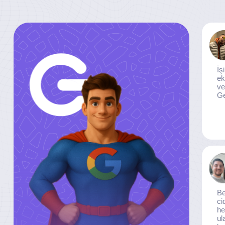
İş
ek
ve
Ge
Be
ci
he
ul