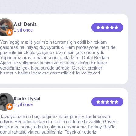
Aslı Deniz
1 yıl önce
Yeni açtığımız iş yerimizin tanıtımı için etkili bir reklam
çalışmasına ihtiyaç duyuyorduk. Hem profesyonel hem de
güvenilir bir ekiple çalışmak bizim için çok önemliydi.
Yaptığımız araştırmalar sonucunda İzmir Dijital Reklam
Ajansı ile yollarımız kesişti ve ne kadar doğru bir karar
verdiğimizi çok kısa sürede gördük. Gerek verdikleri
hizmetin kalitesi gerekse gösterdikleri ilgi ve özveri
sayesinde, işimiz tam da hedeflediğimiz noktaya ulaştı.
Kaliteden asla taviz vermeyen, her detaya özen gösteren
İzmir Dijital Reklam Ajansı ekibine gönülden teşekkür
ederiz.
Kadir Uysal
1 yıl önce
Tavsiye üzerine başladığımız iş birliğimiz yıllardır devam
ediyor. Her adımda kendimizi emin ellerde hissettik. Güven,
istikrar ve sonuç odaklı çalışma arıyorsanız Berkay Bey'le
gönül rahatlığıyla çalışabilirsiniz. Teşekkür ederiz.