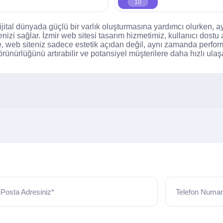
10
dijital dünyada güçlü bir varlık oluşturmasına yardımcı olurke
enizi sağlar. İzmir web sitesi tasarım hizmetimiz, kullanıcı dost
e, web siteniz sadece estetik açıdan değil, aynı zamanda perfor
rünürlüğünü artırabilir ve potansiyel müşterilere daha hızlı ulaşa
Posta Adresiniz*
Telefon Numar