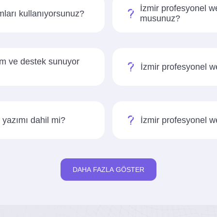
İzmir profesyonel w
rmları kullanıyorsunuz?
musunuz?
kım ve destek sunuyor
İzmir profesyonel we
k yazımı dahil mi?
İzmir profesyonel w
DAHA FAZLA GÖSTER