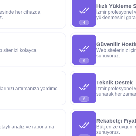
Hızlı Yükleme S
yesinde her cihazda
İzmir profesyonel w
z.
yüklenmesini garan
4
Güvenilir Hosti
b sitenizi kolayca
Web siteleriniz içi
sunuyoruz.
6
Teknik Destek
şlarınızı artırmanıza yardımcı
İzmir profesyonel w
sunarak her zaman
8
Rekabetçi Fiya
etaylı analiz ve raporlama
Bütçenize uygun, r
sunuyoruz.