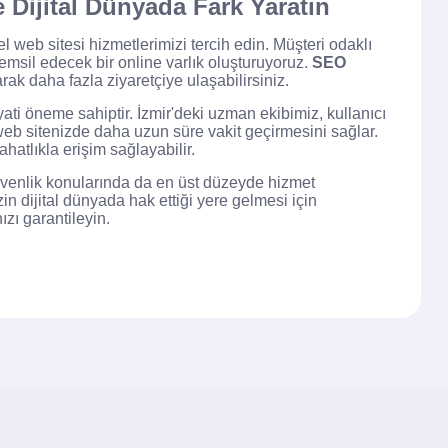
e Dijital Dünyada Fark Yaratın
l web sitesi hizmetlerimizi tercih edin. Müşteri odaklı
emsil edecek bir online varlık oluşturuyoruz.
SEO
ak daha fazla ziyaretçiye ulaşabilirsiniz.
ati öneme sahiptir. İzmir'deki uzman ekibimiz, kullanıcı
 web sitenizde daha uzun süre vakit geçirmesini sağlar.
hatlıkla erişim sağlayabilir.
güvenlik konularında da en üst düzeyde hizmet
in dijital dünyada hak ettiği yere gelmesi için
zı garantileyin.