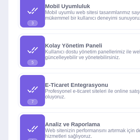
Mobil Uyumluluk
Mobil uyumlu web sitesi tasarımlarımız sa
mükemmel bir kullanıcı deneyimi sunuyoru
3
Kolay Yönetim Paneli
Kullanıcı dostu yönetim panellerimiz ile we
güncelleyebilir ve yönetebilirsiniz.
5
E-Ticaret Entegrasyonu
Profesyonel e-ticaret siteleri ile online satı
oluyoruz.
7
Analiz ve Raporlama
Web sitenizin performansını artırmak için d
hizmetleri sağlıyoruz.