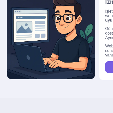
İz
İşle
web 
uyu
Günü
dost
Ayrı
Web 
sun
yanı