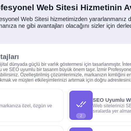
ofesyonel Web Sitesi Hizmetinin Av
fesyonel Web Sitesi hizmetimizden yararlanmanız
manıza ne gibi avantajları olacağını sizler için derle
ajları
ital dünyada güçlü bir varlık göstermesi için tasarlanmıştır. İnte
ostu ve SEO uyumlu bir tasarım büyük önem taşır. İzmir Profesyo
bilirsiniz. Özelleştirilmiş çözümlerimizle, markanızın kimliğini e
ıkmak ve müşteri etkileşimlerinizi artırmak için doğru adrestesini
SEO Uyumlu We
e markanıza özel, özgün ve
Web sitelerinizi S
sıralarda yer alman
2