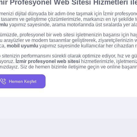
mir Profesyonel Web Sitesi Hizmetleri il
tmenizi dijital dünyada bir adım öne taşımak için İzmir profesyone
tasarımı ve geliştirme çözümlerimizle, markanızı en iyi şekilde t
mlu
yapımız sayesinde, arama motorlarında üst sıralarda yer alar
müzde, profesyonel bir web sitesi işletmenizin başarısı için hay
u arayüzler ve modern tasarımlar geliştirerek, ziyaretçilerinizin
ca,
mobil uyumlu
yapımız sayesinde kullanıcılar her cihazdan ra
sitenizin performansını sürekli olarak optimize ediyor, hız ve 
uyoruz.
İzmir profesyonel web sitesi
hizmetlerimizle, işletmeniz
nızdayız. Siz de hemen bizimle iletişime geçin ve online başarını
Hemen Keşfet