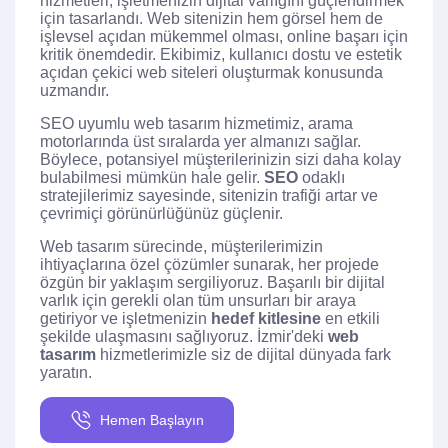
hizmetleri, işletmenizin dijital varlığını güçlendirmek
için tasarlandı. Web sitenizin hem görsel hem de
işlevsel açıdan mükemmel olması, online başarı için
kritik önemdedir. Ekibimiz, kullanıcı dostu ve estetik
açıdan çekici web siteleri oluşturmak konusunda
uzmandır.
SEO uyumlu web tasarım hizmetimiz, arama
motorlarında üst sıralarda yer almanızı sağlar.
Böylece, potansiyel müşterilerinizin sizi daha kolay
bulabilmesi mümkün hale gelir.
SEO
odaklı
stratejilerimiz sayesinde, sitenizin trafiği artar ve
çevrimiçi görünürlüğünüz güçlenir.
Web tasarım sürecinde, müşterilerimizin
ihtiyaçlarına özel çözümler sunarak, her projede
özgün bir yaklaşım sergiliyoruz. Başarılı bir dijital
varlık için gerekli olan tüm unsurları bir araya
getiriyor ve işletmenizin
hedef kitlesine
en etkili
şekilde ulaşmasını sağlıyoruz. İzmir'deki
web
tasarım
hizmetlerimizle siz de dijital dünyada fark
yaratın.
Hemen Başlayın