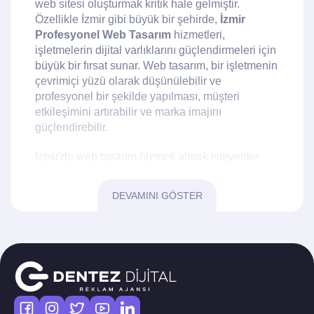
web sitesi oluşturmak kritik hale gelmiştir.
Özellikle İzmir gibi büyük bir şehirde,
İzmir
Profesyonel Web Tasarım
hizmetleri,
işletmelerin dijital varlıklarını güçlendirmeleri için
büyük bir fırsat sunar. Web tasarım, bir işletmenin
çevrimiçi yüzü olarak düşünülebilir ve
profesyonel bir şekilde yapılması, müşteri
etkileşimini artırabilir ve marka imajını
güçlendirebilir.
İzmir'de web tasarım hizmeti almak isteyenler
için birçok seçenek bulunmaktadır. Ancak
profesyonel bir hizmet almak, sitenizin kullanıcı
DEVAMINI GÖSTER
dostu, estetik ve işlevsel olmasını sağlar.
Profesyonel tasarımcılar, kullanıcı deneyimini ön
planda tutarak, ziyaretçilerin sitenizde daha fazla
zaman geçirmesini ve dönüşüm oranlarının
artmasını sağlayabilir. Ayrıca,
SEO uyumlu
içerikler
ile arama motorlarında üst sıralarda yer
alarak daha geniş bir kitleye ulaşabilirsiniz.