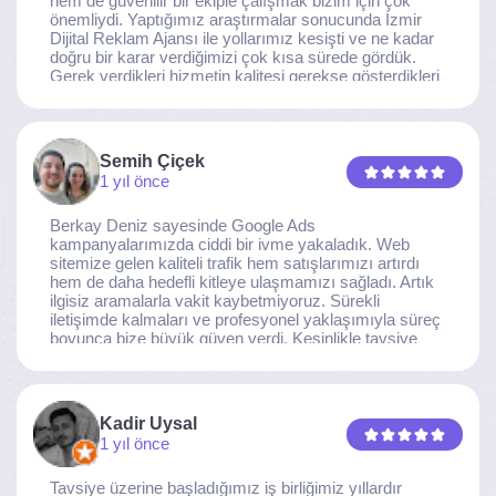
hem de güvenilir bir ekiple çalışmak bizim için çok
önemliydi. Yaptığımız araştırmalar sonucunda İzmir
Dijital Reklam Ajansı ile yollarımız kesişti ve ne kadar
doğru bir karar verdiğimizi çok kısa sürede gördük.
Gerek verdikleri hizmetin kalitesi gerekse gösterdikleri
ilgi ve özveri sayesinde, işimiz tam da hedeflediğimiz
noktaya ulaştı. Kaliteden asla taviz vermeyen, her
detaya özen gösteren İzmir Dijital Reklam Ajansı
ekibine gönülden teşekkür ederiz.
Semih Çiçek
1 yıl önce
Berkay Deniz sayesinde Google Ads
kampanyalarımızda ciddi bir ivme yakaladık. Web
sitemize gelen kaliteli trafik hem satışlarımızı artırdı
hem de daha hedefli kitleye ulaşmamızı sağladı. Artık
ilgisiz aramalarla vakit kaybetmiyoruz. Sürekli
iletişimde kalmaları ve profesyonel yaklaşımıyla süreç
boyunca bize büyük güven verdi. Kesinlikle tavsiye
ederim.
Kadir Uysal
1 yıl önce
Tavsiye üzerine başladığımız iş birliğimiz yıllardır