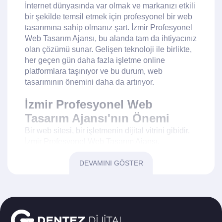
İnternet dünyasında var olmak ve markanızı etkili
bir şekilde temsil etmek için profesyonel bir web
tasarımına sahip olmanız şart. İzmir Profesyonel
Web Tasarım Ajansı, bu alanda tam da ihtiyacınız
olan çözümü sunar. Gelişen teknoloji ile birlikte,
her geçen gün daha fazla işletme online
platformlara taşınıyor ve bu durum, web
tasarımının önemini daha da artırıyor.
İzmir Profesyonel Web
Tasarım Ajansı'nın Önemi
Bir web sitesi, bir işletmenin dijital vitrini gibidir.
İzmir Profesyonel Web Tasarım Ajansı,
işletmenizin bu vitrinde en iyi şekilde temsil
edilmesini sağlar. Ajansın sunduğu hizmetler,
DEVAMINI GÖSTER
sadece estetik bir görünüm kazandırmakla
kalmaz, aynı zamanda kullanıcı deneyimini de
iyileştirir. Ajans, web tasarımında modern
trendleri takip ederek, sitenizin her daim güncel
kalmasını sağlar.