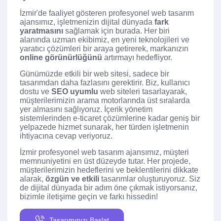
İzmir'de faaliyet gösteren profesyonel web tasarım
ajansımız, işletmenizin dijital dünyada
fark
yaratmasını
sağlamak için burada. Her biri
alanında uzman ekibimiz, en yeni teknolojileri ve
yaratıcı çözümleri bir araya getirerek, markanızın
online görünürlüğünü
artırmayı hedefliyor.
Günümüzde etkili bir web sitesi, sadece bir
tasarımdan daha fazlasını gerektirir. Biz, kullanıcı
dostu ve
SEO uyumlu
web siteleri tasarlayarak,
müşterilerimizin arama motorlarında üst sıralarda
yer almasını sağlıyoruz. İçerik yönetim
sistemlerinden e-ticaret çözümlerine kadar geniş bir
yelpazede hizmet sunarak, her türden işletmenin
ihtiyacına cevap veriyoruz.
İzmir profesyonel web tasarım ajansımız, müşteri
memnuniyetini en üst düzeyde tutar. Her projede,
müşterilerimizin hedeflerini ve beklentilerini dikkate
alarak,
özgün ve etkili
tasarımlar oluşturuyoruz. Siz
de dijital dünyada bir adım öne çıkmak istiyorsanız,
bizimle iletişime geçin ve farkı hissedin!
Tasarımınızı Başlat