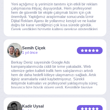
Yeni açtığımız iş yerimizin tanıtımı için etkili bir reklam
çalışmasına ihtiyaç duyuyorduk. Hem profesyonel
hem de güvenilir bir ekiple çalışmak bizim için çok
önemliydi. Yaptığımız araştırmalar sonucunda İzmir
Dijital Reklam Ajansı ile yollarımız kesişti ve ne kadar
doğru bir karar verdiğimizi çok kısa sürede gördük.
Gerek verdikleri hizmetin kalitesi gerekse gösterdikleri
ilgi ve özveri sayesinde, işimiz tam da hedeflediğimiz
noktaya ulaştı. Kaliteden asla taviz vermeyen, her
detaya özen gösteren İzmir Dijital Reklam Ajansı
ekibine gönülden teşekkür ederiz.
Semih Çiçek
1 yıl önce
Berkay Deniz sayesinde Google Ads
kampanyalarımızda ciddi bir ivme yakaladık. Web
sitemize gelen kaliteli trafik hem satışlarımızı artırdı
hem de daha hedefli kitleye ulaşmamızı sağladı. Artık
ilgisiz aramalarla vakit kaybetmiyoruz. Sürekli
iletişimde kalmaları ve profesyonel yaklaşımıyla süreç
boyunca bize büyük güven verdi. Kesinlikle tavsiye
ederim.
Kadir Uysal