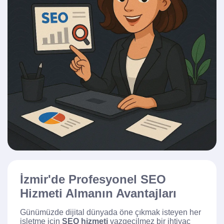
İzmir'de Profesyonel SEO
Hizmeti Almanın Avantajları
Günümüzde dijital dünyada öne çıkmak isteyen her
işletme için
SEO hizmeti
vazgeçilmez bir ihtiyaç