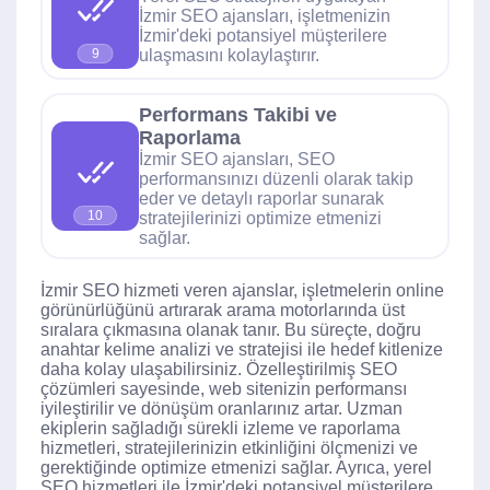
İzmir SEO ajansları, işletmenizin
İzmir'deki potansiyel müşterilere
ulaşmasını kolaylaştırır.
9
Performans Takibi ve
Raporlama
İzmir SEO ajansları, SEO
performansınızı düzenli olarak takip
eder ve detaylı raporlar sunarak
10
stratejilerinizi optimize etmenizi
sağlar.
İzmir SEO hizmeti veren ajanslar, işletmelerin online
görünürlüğünü artırarak arama motorlarında üst
sıralara çıkmasına olanak tanır. Bu süreçte, doğru
anahtar kelime analizi ve stratejisi ile hedef kitlenize
daha kolay ulaşabilirsiniz. Özelleştirilmiş SEO
çözümleri sayesinde, web sitenizin performansı
iyileştirilir ve dönüşüm oranlarınız artar. Uzman
ekiplerin sağladığı sürekli izleme ve raporlama
hizmetleri, stratejilerinizin etkinliğini ölçmenizi ve
gerektiğinde optimize etmenizi sağlar. Ayrıca, yerel
SEO hizmetleri ile İzmir'deki potansiyel müşterilere