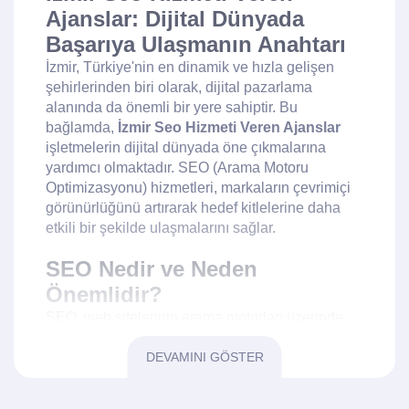
Ajanslar: Dijital Dünyada
Başarıya Ulaşmanın Anahtarı
İzmir, Türkiye'nin en dinamik ve hızla gelişen
şehirlerinden biri olarak, dijital pazarlama
alanında da önemli bir yere sahiptir. Bu
bağlamda,
İzmir Seo Hizmeti Veren Ajanslar
işletmelerin dijital dünyada öne çıkmalarına
yardımcı olmaktadır. SEO (Arama Motoru
Optimizasyonu) hizmetleri, markaların çevrimiçi
görünürlüğünü artırarak hedef kitlelerine daha
etkili bir şekilde ulaşmalarını sağlar.
SEO Nedir ve Neden
Önemlidir?
SEO, web sitelerinin arama motorları üzerinde
daha üst sıralarda yer almasını sağlayan bir dizi
teknik ve stratejiyi içerir.
DEVAMINI GÖSTER
İzmir Seo Hizmeti
Veren Ajanslar
, işletmelerin dijital pazarlama
stratejilerini geliştirip, arama motorlarında daha