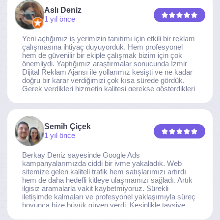
Aslı Deniz
1 yıl önce
Yeni açtığımız iş yerimizin tanıtımı için etkili bir reklam
çalışmasına ihtiyaç duyuyorduk. Hem profesyonel
hem de güvenilir bir ekiple çalışmak bizim için çok
önemliydi. Yaptığımız araştırmalar sonucunda İzmir
Dijital Reklam Ajansı ile yollarımız kesişti ve ne kadar
doğru bir karar verdiğimizi çok kısa sürede gördük.
Gerek verdikleri hizmetin kalitesi gerekse gösterdikleri
ilgi ve özveri sayesinde, işimiz tam da hedeflediğimiz
noktaya ulaştı. Kaliteden asla taviz vermeyen, her
detaya özen gösteren İzmir Dijital Reklam Ajansı
ekibine gönülden teşekkür ederiz.
Semih Çiçek
1 yıl önce
Berkay Deniz sayesinde Google Ads
kampanyalarımızda ciddi bir ivme yakaladık. Web
sitemize gelen kaliteli trafik hem satışlarımızı artırdı
hem de daha hedefli kitleye ulaşmamızı sağladı. Artık
ilgisiz aramalarla vakit kaybetmiyoruz. Sürekli
iletişimde kalmaları ve profesyonel yaklaşımıyla süreç
boyunca bize büyük güven verdi. Kesinlikle tavsiye
ederim.