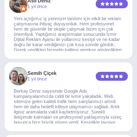
Aslı Deniz
1 yıl önce
Yeni açtığımız iş yerimizin tanıtımı için etkili bir reklam
çalışmasına ihtiyaç duyuyorduk. Hem profesyonel
hem de güvenilir bir ekiple çalışmak bizim için çok
önemliydi. Yaptığımız araştırmalar sonucunda İzmir
Dijital Reklam Ajansı ile yollarımız kesişti ve ne kadar
doğru bir karar verdiğimizi çok kısa sürede gördük.
Gerek verdikleri hizmetin kalitesi gerekse gösterdikleri
ilgi ve özveri sayesinde, işimiz tam da hedeflediğimiz
noktaya ulaştı. Kaliteden asla taviz vermeyen, her
detaya özen gösteren İzmir Dijital Reklam Ajansı
ekibine gönülden teşekkür ederiz.
Semih Çiçek
1 yıl önce
Berkay Deniz sayesinde Google Ads
kampanyalarımızda ciddi bir ivme yakaladık. Web
sitemize gelen kaliteli trafik hem satışlarımızı artırdı
hem de daha hedefli kitleye ulaşmamızı sağladı. Artık
ilgisiz aramalarla vakit kaybetmiyoruz. Sürekli
iletişimde kalmaları ve profesyonel yaklaşımıyla süreç
boyunca bize büyük güven verdi. Kesinlikle tavsiye
ederim.