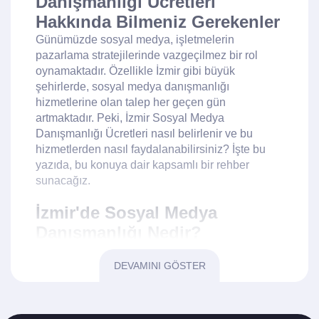
Danışmanlığı Ücretleri
Hakkında Bilmeniz Gerekenler
Günümüzde sosyal medya, işletmelerin
pazarlama stratejilerinde vazgeçilmez bir rol
oynamaktadır. Özellikle İzmir gibi büyük
şehirlerde, sosyal medya danışmanlığı
hizmetlerine olan talep her geçen gün
artmaktadır. Peki, İzmir Sosyal Medya
Danışmanlığı Ücretleri nasıl belirlenir ve bu
hizmetlerden nasıl faydalanabilirsiniz? İşte bu
yazıda, bu konuya dair kapsamlı bir rehber
sunacağız.
İzmir'de Sosyal Medya
Danışmanlığı Nedir?
Sosyal medya danışmanlığı, markaların dijital
platformlarda daha etkili bir şekilde varlık
DEVAMINI GÖSTER
göstermelerini sağlamak amacıyla sunulan
profesyonel bir hizmettir. İzmir'deki sosyal medya
danışmanları, işletmelerin hedef kitlelerine