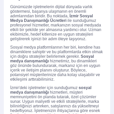
Günümüzde işletmelerin dijital dünyada varlık
göstermesi, başarıya ulaşmanın en önemli
adımlarından biridir. Bu noktada,
İzmir Sosyal
Medya Danışmanlığı Ücretleri
ile sunduğumuz
profesyonel hizmetler, markanızın sosyal medyada
etkili bir şekilde yer almasına yardımcı olur. Uzman
ekibimizle, hedef kitlenize en uygun stratejileri
geliştirerek işinizi bir adım öteye taşıyoruz.
Sosyal medya platformlarının her biri, kendine has
dinamiklere sahiptir ve bu platformlarda etkin olmak
için doğru stratejiler belirlemek gerekir.
Sosyal
medya danışmanlığı
hizmetimiz, bu dinamikleri
göz önünde bulundurarak, markanız için en uygun
içerik ve iletişim planını oluşturur. Böylece,
potansiyel müşterilerinize daha kolay ulaşabilir ve
etkileşimi arttırabilirsiniz.
İzmir'deki işletmeler için sunduğumuz
sosyal
medya danışmanlığı
hizmetleri, müşteri
memnuniyetini ön planda tutarak, özel çözümler
sunar. Uygun maliyetli ve etkili stratejilerle, marka
bilinirliğinizi artırırken, satışlarınızı da yükseltmeyi
hedefliyoruz. İşletmenizin ihtiyaçlarına göre esnek