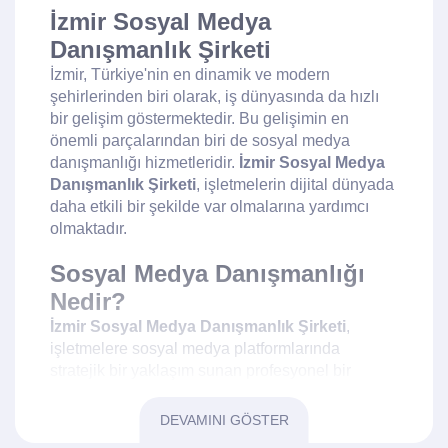
İzmir Sosyal Medya
Danışmanlık Şirketi
İzmir, Türkiye'nin en dinamik ve modern
şehirlerinden biri olarak, iş dünyasında da hızlı
bir gelişim göstermektedir. Bu gelişimin en
önemli parçalarından biri de sosyal medya
danışmanlığı hizmetleridir.
İzmir Sosyal Medya
Danışmanlık Şirketi
, işletmelerin dijital dünyada
daha etkili bir şekilde var olmalarına yardımcı
olmaktadır.
Sosyal Medya Danışmanlığı
Nedir?
İzmir Sosyal Medya Danışmanlık Şirketi
,
işletmelere sosyal medya platformlarında
stratejik bir yaklaşım sunan profesyonel bir
hizmettir. Bu hizmet, markaların hedef kitlelerine
ulaşmalarını, etkileşimlerini artırmalarını ve
DEVAMINI GÖSTER
marka bilinirliklerini güçlendirmelerini sağlar.