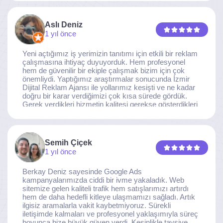
Aslı Deniz
1 yıl önce
Yeni açtığımız iş yerimizin tanıtımı için etkili bir reklam
çalışmasına ihtiyaç duyuyorduk. Hem profesyonel
hem de güvenilir bir ekiple çalışmak bizim için çok
önemliydi. Yaptığımız araştırmalar sonucunda İzmir
Dijital Reklam Ajansı ile yollarımız kesişti ve ne kadar
doğru bir karar verdiğimizi çok kısa sürede gördük.
Gerek verdikleri hizmetin kalitesi gerekse gösterdikleri
ilgi ve özveri sayesinde, işimiz tam da hedeflediğimiz
noktaya ulaştı. Kaliteden asla taviz vermeyen, her
detaya özen gösteren İzmir Dijital Reklam Ajansı
ekibine gönülden teşekkür ederiz.
Semih Çiçek
1 yıl önce
Berkay Deniz sayesinde Google Ads
kampanyalarımızda ciddi bir ivme yakaladık. Web
sitemize gelen kaliteli trafik hem satışlarımızı artırdı
hem de daha hedefli kitleye ulaşmamızı sağladı. Artık
ilgisiz aramalarla vakit kaybetmiyoruz. Sürekli
iletişimde kalmaları ve profesyonel yaklaşımıyla süreç
boyunca bize büyük güven verdi. Kesinlikle tavsiye