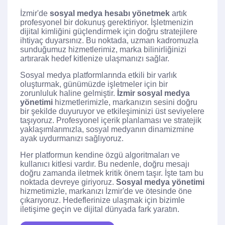
İzmir'de
sosyal medya hesabı yönetmek
artık
profesyonel bir dokunuş gerektiriyor. İşletmenizin
dijital kimliğini güçlendirmek için doğru stratejilere
ihtiyaç duyarsınız. Bu noktada, uzman kadromuzla
sunduğumuz hizmetlerimiz, marka bilinirliğinizi
artırarak hedef kitlenize ulaşmanızı sağlar.
Sosyal medya platformlarında etkili bir varlık
oluşturmak, günümüzde işletmeler için bir
zorunluluk haline gelmiştir.
İzmir sosyal medya
yönetimi
hizmetlerimizle, markanızın sesini doğru
bir şekilde duyuruyor ve etkileşiminizi üst seviyelere
taşıyoruz. Profesyonel içerik planlaması ve stratejik
yaklaşımlarımızla, sosyal medyanın dinamizmine
ayak uydurmanızı sağlıyoruz.
Her platformun kendine özgü algoritmaları ve
kullanıcı kitlesi vardır. Bu nedenle, doğru mesajı
doğru zamanda iletmek kritik önem taşır. İşte tam bu
noktada devreye giriyoruz.
Sosyal medya yönetimi
hizmetimizle, markanızı İzmir'de ve ötesinde öne
çıkarıyoruz. Hedeflerinize ulaşmak için bizimle
iletişime geçin ve dijital dünyada fark yaratın.