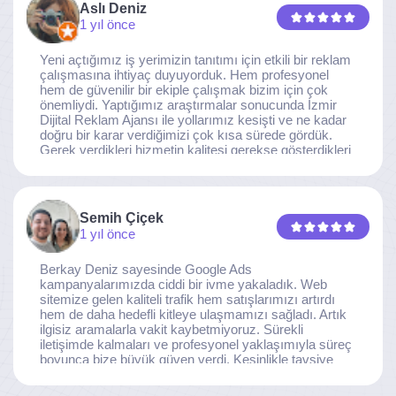
Aslı Deniz
1 yıl önce
Yeni açtığımız iş yerimizin tanıtımı için etkili bir reklam
çalışmasına ihtiyaç duyuyorduk. Hem profesyonel
hem de güvenilir bir ekiple çalışmak bizim için çok
önemliydi. Yaptığımız araştırmalar sonucunda İzmir
Dijital Reklam Ajansı ile yollarımız kesişti ve ne kadar
doğru bir karar verdiğimizi çok kısa sürede gördük.
Gerek verdikleri hizmetin kalitesi gerekse gösterdikleri
ilgi ve özveri sayesinde, işimiz tam da hedeflediğimiz
noktaya ulaştı. Kaliteden asla taviz vermeyen, her
detaya özen gösteren İzmir Dijital Reklam Ajansı
ekibine gönülden teşekkür ederiz.
Semih Çiçek
1 yıl önce
Berkay Deniz sayesinde Google Ads
kampanyalarımızda ciddi bir ivme yakaladık. Web
sitemize gelen kaliteli trafik hem satışlarımızı artırdı
hem de daha hedefli kitleye ulaşmamızı sağladı. Artık
ilgisiz aramalarla vakit kaybetmiyoruz. Sürekli
iletişimde kalmaları ve profesyonel yaklaşımıyla süreç
boyunca bize büyük güven verdi. Kesinlikle tavsiye
ederim.