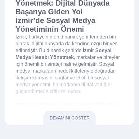
Yönetmek: Dijital Dünyada
Başarıya Giden Yol
İzmir’de Sosyal Medya
Yönetiminin Önemi
İzmir, Türkiye'nin en dinamik şehirlerinden biri
olarak, dijital dünyada da kendine özgü bir yer
edinmiştir. Bu dinamik şehirde
İzmir Sosyal
Medya Hesabı Yönetmek
, markalar ve bireyler
için önemli bir strateji haline gelmiştir. Sosyal
medya, markaların hedef kitleleriyle doğrudan
iletişim kurmasını sağlar ve etkili bir sosyal
medya yönetimi, bir markanın dijital varlığını
güçlendirmede kritik rol oynar.
İzmir’deki işletmeler, sosyal medya platformları
aracılığıyla geniş bir kitleye ulaşma fırsatına
sahiptir. Yerel işletmelerden büyük şirketlere
DEVAMINI GÖSTER
kadar herkes, İzmir sosyal medya hesap yönetimi
hizmetlerinden faydalanarak rekabet avantajı
elde edebilir. Bu hizmet, markaların hedef