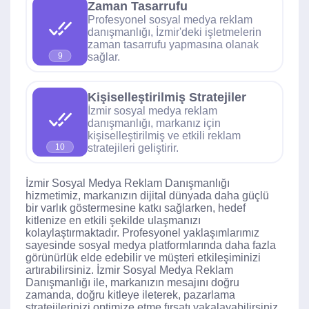
Zaman Tasarrufu
Profesyonel sosyal medya reklam
danışmanlığı, İzmir'deki işletmelerin
zaman tasarrufu yapmasına olanak
sağlar.
9
Kişiselleştirilmiş Stratejiler
İzmir sosyal medya reklam
danışmanlığı, markanız için
kişiselleştirilmiş ve etkili reklam
stratejileri geliştirir.
10
İzmir Sosyal Medya Reklam Danışmanlığı
hizmetimiz, markanızın dijital dünyada daha güçlü
bir varlık göstermesine katkı sağlarken, hedef
kitlenize en etkili şekilde ulaşmanızı
kolaylaştırmaktadır. Profesyonel yaklaşımlarımız
sayesinde sosyal medya platformlarında daha fazla
görünürlük elde edebilir ve müşteri etkileşiminizi
artırabilirsiniz. İzmir Sosyal Medya Reklam
Danışmanlığı ile, markanızın mesajını doğru
zamanda, doğru kitleye ileterek, pazarlama
stratejilerinizi optimize etme fırsatı yakalayabilirsiniz.