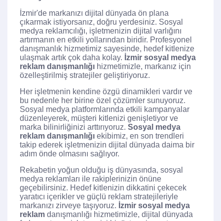
İzmir'de markanızı dijital dünyada ön plana
çıkarmak istiyorsanız, doğru yerdesiniz. Sosyal
medya reklamcılığı, işletmenizin dijital varlığını
artırmanın en etkili yollarından biridir. Profesyonel
danışmanlık hizmetimiz sayesinde, hedef kitlenize
ulaşmak artık çok daha kolay.
İzmir sosyal medya
reklam danışmanlığı
hizmetimizle, markanız için
özelleştirilmiş stratejiler geliştiriyoruz.
Her işletmenin kendine özgü dinamikleri vardır ve
bu nedenle her birine özel çözümler sunuyoruz.
Sosyal medya platformlarında etkili kampanyalar
düzenleyerek, müşteri kitlenizi genişletiyor ve
marka bilinirliğinizi arttırıyoruz.
Sosyal medya
reklam danışmanlığı
ekibimiz, en son trendleri
takip ederek işletmenizin dijital dünyada daima bir
adım önde olmasını sağlıyor.
Rekabetin yoğun olduğu iş dünyasında, sosyal
medya reklamları ile rakiplerinizin önüne
geçebilirsiniz. Hedef kitlenizin dikkatini çekecek
yaratıcı içerikler ve güçlü reklam stratejileriyle
markanızı zirveye taşıyoruz.
İzmir sosyal medya
reklam
danışmanlığı hizmetimizle, dijital dünyada