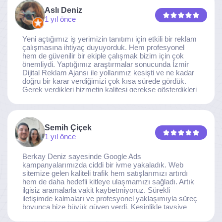
Aslı Deniz
1 yıl önce
Yeni açtığımız iş yerimizin tanıtımı için etkili bir reklam
çalışmasına ihtiyaç duyuyorduk. Hem profesyonel
hem de güvenilir bir ekiple çalışmak bizim için çok
önemliydi. Yaptığımız araştırmalar sonucunda İzmir
Dijital Reklam Ajansı ile yollarımız kesişti ve ne kadar
doğru bir karar verdiğimizi çok kısa sürede gördük.
Gerek verdikleri hizmetin kalitesi gerekse gösterdikleri
ilgi ve özveri sayesinde, işimiz tam da hedeflediğimiz
noktaya ulaştı. Kaliteden asla taviz vermeyen, her
detaya özen gösteren İzmir Dijital Reklam Ajansı
ekibine gönülden teşekkür ederiz.
Semih Çiçek
1 yıl önce
Berkay Deniz sayesinde Google Ads
kampanyalarımızda ciddi bir ivme yakaladık. Web
sitemize gelen kaliteli trafik hem satışlarımızı artırdı
hem de daha hedefli kitleye ulaşmamızı sağladı. Artık
ilgisiz aramalarla vakit kaybetmiyoruz. Sürekli
iletişimde kalmaları ve profesyonel yaklaşımıyla süreç
boyunca bize büyük güven verdi. Kesinlikle tavsiye
ederim.