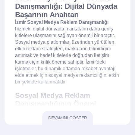
Danışmanlığı: Dijital Dünyada
Başarının Anahtarı
İzmir Sosyal Medya Reklam Danışmanlığı
hizmeti, dijital dünyada markaların daha geniş
kitlelere ulaşmasını sağlayan önemli bir araçtır.
Sosyal medya platformları üzerinden yürütülen
etkili reklam stratejileri, markaların bilinirliğini
artırmak ve hedef kitlelerle doğrudan iletişim
kurmak için kritik öneme sahiptir. İzmir'deki
işletmeler, bu dinamik ortamda rekabet avantajı
elde etmek için sosyal medya reklamcılığını etkin
bir şekilde kullanmalıdır.
Sosyal Medya Reklam
Danışmanlığının Önemi
Günümüzde sosyal medya, işletmeler için
sadece bir iletişim aracı değil, aynı zamanda
DEVAMINI GÖSTER
güçlü bir pazarlama platformu olarak da
kullanılmaktadır.
İzmir Sosyal Medya Reklam