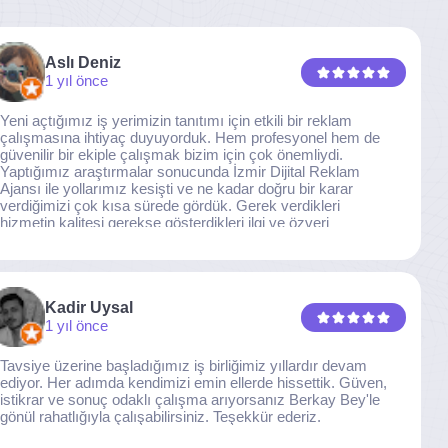
Aslı Deniz
1 yıl önce
Yeni açtığımız iş yerimizin tanıtımı için etkili bir reklam
çalışmasına ihtiyaç duyuyorduk. Hem profesyonel hem de
güvenilir bir ekiple çalışmak bizim için çok önemliydi.
Yaptığımız araştırmalar sonucunda İzmir Dijital Reklam
Ajansı ile yollarımız kesişti ve ne kadar doğru bir karar
verdiğimizi çok kısa sürede gördük. Gerek verdikleri
hizmetin kalitesi gerekse gösterdikleri ilgi ve özveri
sayesinde, işimiz tam da hedeflediğimiz noktaya ulaştı.
Kaliteden asla taviz vermeyen, her detaya özen gösteren
İzmir Dijital Reklam Ajansı ekibine gönülden teşekkür
ederiz.
Kadir Uysal
1 yıl önce
Tavsiye üzerine başladığımız iş birliğimiz yıllardır devam
ediyor. Her adımda kendimizi emin ellerde hissettik. Güven,
istikrar ve sonuç odaklı çalışma arıyorsanız Berkay Bey'le
gönül rahatlığıyla çalışabilirsiniz. Teşekkür ederiz.