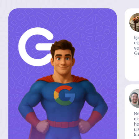
İş
ek
ve
Ge
Be
ci
he
ul
ka