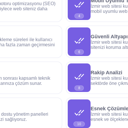
Mobil Uyumlu 
 motoru optimizasyonu (SEO)
İzmir web sitesi k
Böylece web siteniz daha
mobil uyumlu web si
4
Güvenli Altyapı
kleme süreleri ile kullanıcı
İzmir web sitesi k
daha fazla zaman geçirmesini
sitenizi koruma altı
6
Rakip Analizi
m sonrası kapsamlı teknik
İzmir web sitesi k
nlarınıza çözüm sunar.
sektörde öne çıkması
8
Esnek Çözümle
cı dostu yönetim panelleri
İzmir web sitesi 
zi sağlıyoruz.
esnek ve ölçeklene
10