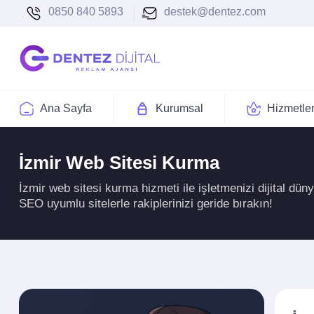
0850 840 5893
destek@dentez.com
Ana Sayfa
Kurumsal
Hizmetle
İzmir Web Sitesi Kurma
İzmir web sitesi kurma hizmeti ile işletmenizi dijital dün
SEO uyumlu sitelerle rakiplerinizi geride bırakın!