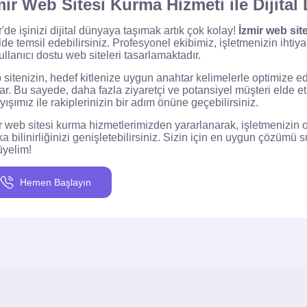
mir Web Sitesi Kurma Hizmeti ile Dijita
r'de işinizi dijital dünyaya taşımak artık çok kolay!
İzmir web sit
lde temsil edebilirsiniz. Profesyonel ekibimiz, işletmenizin ih
ullanıcı dostu web siteleri tasarlamaktadır.
sitenizin, hedef kitlenize uygun anahtar kelimelerle optimize ed
ar. Bu sayede, daha fazla ziyaretçi ve potansiyel müşteri elde
yışımız ile rakiplerinizin bir adım önüne geçebilirsiniz.
r web sitesi kurma hizmetlerimizden yararlanarak, işletmenizin onlin
a bilinirliğinizi genişletebilirsiniz. Sizin için en uygun çözümü 
yelim!
Hemen Başlayın