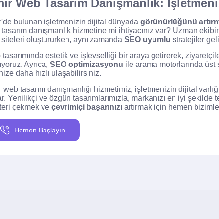
mir Web Tasarım Danışmanlık: İşletmeni
r'de bulunan işletmenizin dijital dünyada
görünürlüğünü artır
tasarım danışmanlık hizmetine mi ihtiyacınız var? Uzman ekibimiz
siteleri oluştururken, aynı zamanda
SEO uyumlu
stratejiler geliş
tasarımında estetik ve işlevselliği bir araya getirerek, ziyaretç
ıyoruz. Ayrıca,
SEO optimizasyonu
ile arama motorlarında üst 
enize daha hızlı ulaşabilirsiniz.
r web tasarım danışmanlığı hizmetimiz, işletmenizin dijital varl
r. Yenilikçi ve özgün tasarımlarımızla, markanızı en iyi şekilde
teri çekmek ve
çevrimiçi başarınızı
artırmak için hemen bizimle 
Hemen Başlayın