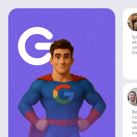
İş
ek
ve
Ge
Be
ci
he
ul
ka