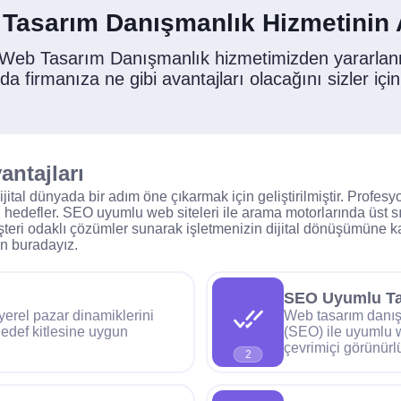
 Tasarım Danışmanlık Hizmetinin A
 Web Tasarım Danışmanlık hizmetimizden yararla
 firmanıza ne gibi avantajları olacağını sizler için
ntajları
jital dünyada bir adım öne çıkarmak için geliştirilmiştir. Profes
 hedefler. SEO uyumlu web siteleri ile arama motorlarında üst sı
teri odaklı çözümler sunarak işletmenizin dijital dönüşümüne ka
çin buradayız.
SEO Uyumlu T
yerel pazar dinamiklerini
Web tasarım danış
edef kitlesine uygun
(SEO) ile uyumlu we
çevrimiçi görünürlü
2