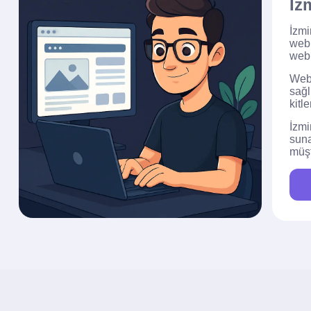
İz
İzmi
web 
web 
Web 
sağl
kitl
İzmi
suna
müş