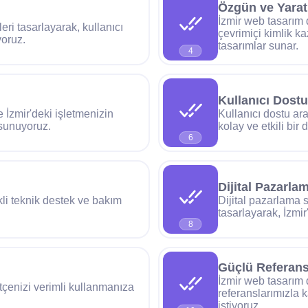
Özgün ve Yarat
İzmir web tasarım 
ri tasarlayarak, kullanıcı
çevrimiçi kimlik k
yoruz.
tasarımlar sunar.
4
Kullanıcı Dostu
e İzmir'deki işletmenizin
Kullanıcı dostu ara
 sunuyoruz.
kolay ve etkili bi
6
Dijital Pazarl
kli teknik destek ve bakım
Dijital pazarlama st
tasarlayarak, İzmir
8
Güçlü Referans
İzmir web tasarım 
ütçenizi verimli kullanmanıza
referanslarımızla 
istiyoruz.