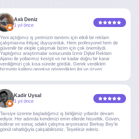
Aslı Deniz
1 yıl önce
Yeni açtığımız iş yerimizin tanıtımı için etkili bir reklam
çalışmasına ihtiyaç duyuyorduk. Hem profesyonel hem de
güvenilir bir ekiple çalışmak bizim için çok önemliydi.
Yaptığımız araştırmalar sonucunda İzmir Dijital Reklam
Ajansı ile yollarımız kesişti ve ne kadar doğru bir karar
verdiğimizi çok kısa sürede gördük. Gerek verdikleri
hizmetin kalitesi gerekse gösterdikleri ilgi ve özveri
sayesinde, işimiz tam da hedeflediğimiz noktaya ulaştı.
Kaliteden asla taviz vermeyen, her detaya özen gösteren
İzmir Dijital Reklam Ajansı ekibine gönülden teşekkür
ederiz.
Kadir Uysal
1 yıl önce
Tavsiye üzerine başladığımız iş birliğimiz yıllardır devam
ediyor. Her adımda kendimizi emin ellerde hissettik. Güven,
istikrar ve sonuç odaklı çalışma arıyorsanız Berkay Bey'le
gönül rahatlığıyla çalışabilirsiniz. Teşekkür ederiz.