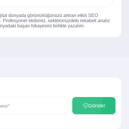
jital dünyada görünürlüğünüzü artıran etkili SEO
niz. Profesyonel ekibimiz, sektörünüzdeki rekabeti analiz
nyadaki başarı hikayesini birlikte yazalım.
Gönder
anız*