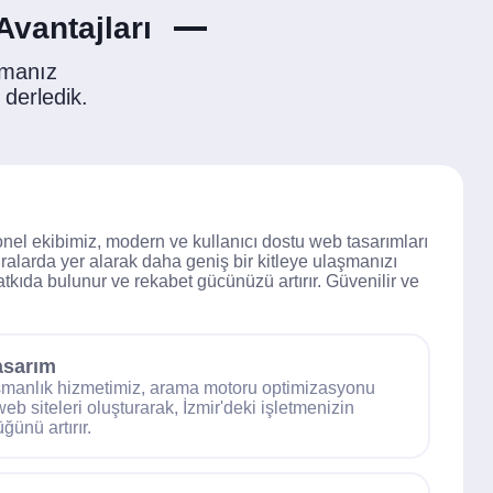
vantajları
nmanız
 derledik.
yonel ekibimiz, modern ve kullanıcı dostu web tasarımları
ralarda yer alarak daha geniş bir kitleye ulaşmanızı
tkıda bulunur ve rekabet gücünüzü artırır. Güvenilir ve
asarım
manlık hizmetimiz, arama motoru optimizasyonu
b siteleri oluşturarak, İzmir'deki işletmenizin
ğünü artırır.