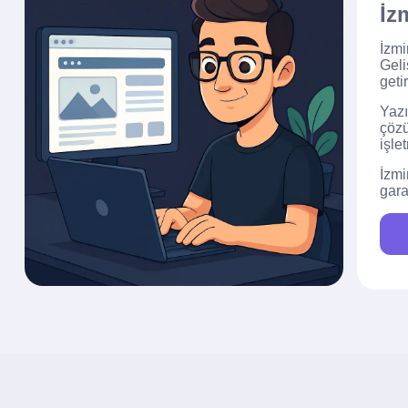
İz
İzmi
Geli
geti
Yazı
çözü
işle
İzmi
gara