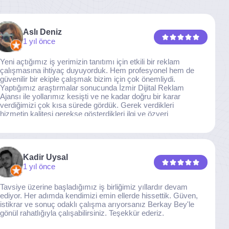
Aslı Deniz
1 yıl önce
Yeni açtığımız iş yerimizin tanıtımı için etkili bir reklam
çalışmasına ihtiyaç duyuyorduk. Hem profesyonel hem de
güvenilir bir ekiple çalışmak bizim için çok önemliydi.
Yaptığımız araştırmalar sonucunda İzmir Dijital Reklam
Ajansı ile yollarımız kesişti ve ne kadar doğru bir karar
verdiğimizi çok kısa sürede gördük. Gerek verdikleri
hizmetin kalitesi gerekse gösterdikleri ilgi ve özveri
sayesinde, işimiz tam da hedeflediğimiz noktaya ulaştı.
Kaliteden asla taviz vermeyen, her detaya özen gösteren
İzmir Dijital Reklam Ajansı ekibine gönülden teşekkür
ederiz.
Kadir Uysal
1 yıl önce
Tavsiye üzerine başladığımız iş birliğimiz yıllardır devam
ediyor. Her adımda kendimizi emin ellerde hissettik. Güven,
istikrar ve sonuç odaklı çalışma arıyorsanız Berkay Bey'le
gönül rahatlığıyla çalışabilirsiniz. Teşekkür ederiz.