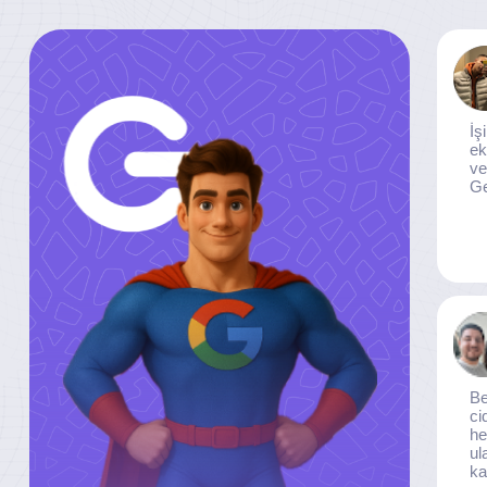
İş
ek
ve
Ge
Be
ci
he
ul
ka