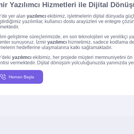
mir Yazılımcı Hizmetleri ile Dijital Dönü
r'de yer alan
yazılımcı
ekibimiz, işletmelerin dijital dünyada güç
ştirdiğimiz yazılımlar, kullanıcı dostu arayüzleri ve entegre çözüm
rmektedir.
lım geliştirme süreçlerimizde, en son teknolojileri ve yenilikçi ya
mler sunuyoruz. İzmir
yazılımcı
hizmetimiz, sadece kodlama değ
tmelerin hedeflerine ulaşmalarına katkı sağlamaktadır.
r'deki
yazılımcı
ekibimiz, her projede müşteri memnuniyetini ön p
ntisi vermektedir. Dijital dönüşüm yolculuğunuzda yanınızda yer
Hemen Başla