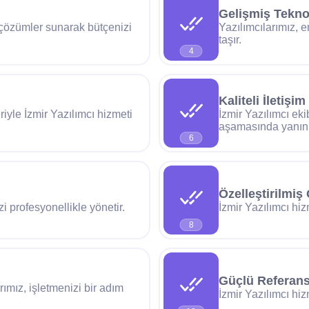
Gelişmiş Teknol
i çözümler sunarak bütçenizi
Yazılımcılarımız, e
taşır.
4
Kaliteli İletişim
iyle İzmir Yazılımcı hizmeti
İzmir Yazılımcı ekib
aşamasında yanın
6
Özelleştirilmiş
zi profesyonellikle yönetir.
İzmir Yazılımcı hiz
8
Güçlü Referans
rımız, işletmenizi bir adım
İzmir Yazılımcı hiz