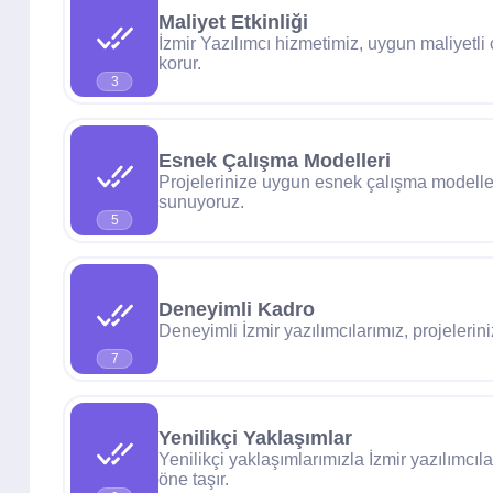
Maliyet Etkinliği
İzmir Yazılımcı hizmetimiz, uygun maliyetl
korur.
3
Esnek Çalışma Modelleri
Projelerinize uygun esnek çalışma modeller
sunuyoruz.
5
Deneyimli Kadro
Deneyimli İzmir yazılımcılarımız, projelerini
7
Yenilikçi Yaklaşımlar
Yenilikçi yaklaşımlarımızla İzmir yazılımcıla
öne taşır.