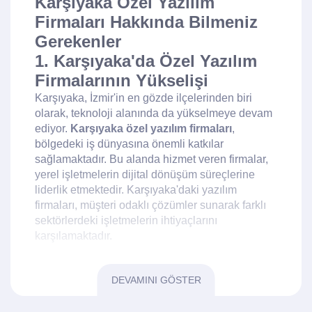
Karşıyaka Özel Yazılım
Firmaları Hakkında Bilmeniz
Gerekenler
1. Karşıyaka'da Özel Yazılım
Firmalarının Yükselişi
Karşıyaka, İzmir'in en gözde ilçelerinden biri
olarak, teknoloji alanında da yükselmeye devam
ediyor.
Karşıyaka özel yazılım firmaları
,
bölgedeki iş dünyasına önemli katkılar
sağlamaktadır. Bu alanda hizmet veren firmalar,
yerel işletmelerin dijital dönüşüm süreçlerine
liderlik etmektedir. Karşıyaka'daki yazılım
firmaları, müşteri odaklı çözümler sunarak farklı
sektörlerdeki işletmelerin ihtiyaçlarını
karşılamaktadır.
2. Karşıyaka'da Yazılım
DEVAMINI GÖSTER
Firmalarının Çalışma Alanları
Karşıyaka'daki özel yazılım firmaları, geniş bir