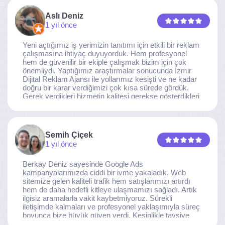
Aslı Deniz
1 yıl önce
Yeni açtığımız iş yerimizin tanıtımı için etkili bir reklam
çalışmasına ihtiyaç duyuyorduk. Hem profesyonel
hem de güvenilir bir ekiple çalışmak bizim için çok
önemliydi. Yaptığımız araştırmalar sonucunda İzmir
Dijital Reklam Ajansı ile yollarımız kesişti ve ne kadar
doğru bir karar verdiğimizi çok kısa sürede gördük.
Gerek verdikleri hizmetin kalitesi gerekse gösterdikleri
ilgi ve özveri sayesinde, işimiz tam da hedeflediğimiz
noktaya ulaştı. Kaliteden asla taviz vermeyen, her
detaya özen gösteren İzmir Dijital Reklam Ajansı
ekibine gönülden teşekkür ederiz.
Semih Çiçek
1 yıl önce
Berkay Deniz sayesinde Google Ads
kampanyalarımızda ciddi bir ivme yakaladık. Web
sitemize gelen kaliteli trafik hem satışlarımızı artırdı
hem de daha hedefli kitleye ulaşmamızı sağladı. Artık
ilgisiz aramalarla vakit kaybetmiyoruz. Sürekli
iletişimde kalmaları ve profesyonel yaklaşımıyla süreç
boyunca bize büyük güven verdi. Kesinlikle tavsiye
ederim.