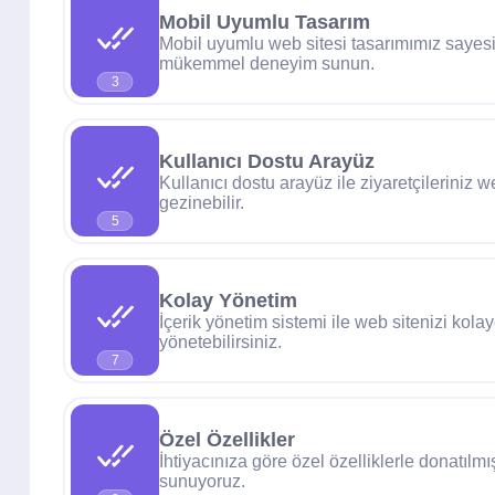
Mobil Uyumlu Tasarım
Mobil uyumlu web sitesi tasarımımız sayes
mükemmel deneyim sunun.
3
Kullanıcı Dostu Arayüz
Kullanıcı dostu arayüz ile ziyaretçileriniz 
gezinebilir.
5
Kolay Yönetim
İçerik yönetim sistemi ile web sitenizi kola
yönetebilirsiniz.
7
Özel Özellikler
İhtiyacınıza göre özel özelliklerle donatılm
sunuyoruz.