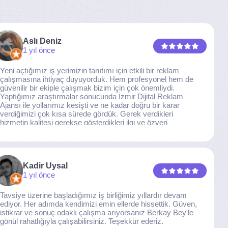
Aslı Deniz
1 yıl önce
Yeni açtığımız iş yerimizin tanıtımı için etkili bir reklam
çalışmasına ihtiyaç duyuyorduk. Hem profesyonel hem de
güvenilir bir ekiple çalışmak bizim için çok önemliydi.
Yaptığımız araştırmalar sonucunda İzmir Dijital Reklam
Ajansı ile yollarımız kesişti ve ne kadar doğru bir karar
verdiğimizi çok kısa sürede gördük. Gerek verdikleri
hizmetin kalitesi gerekse gösterdikleri ilgi ve özveri
sayesinde, işimiz tam da hedeflediğimiz noktaya ulaştı.
Kaliteden asla taviz vermeyen, her detaya özen gösteren
İzmir Dijital Reklam Ajansı ekibine gönülden teşekkür
ederiz.
Kadir Uysal
1 yıl önce
Tavsiye üzerine başladığımız iş birliğimiz yıllardır devam
ediyor. Her adımda kendimizi emin ellerde hissettik. Güven,
istikrar ve sonuç odaklı çalışma arıyorsanız Berkay Bey'le
gönül rahatlığıyla çalışabilirsiniz. Teşekkür ederiz.