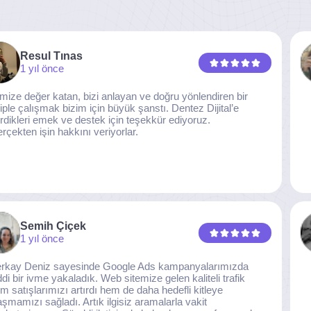
Resul Tınas
1 yıl önce
imize değer katan, bizi anlayan ve doğru yönlendiren bir
iple çalışmak bizim için büyük şanstı. Dentez Dijital’e
rdikleri emek ve destek için teşekkür ediyoruz.
rçekten işin hakkını veriyorlar.
Semih Çiçek
1 yıl önce
rkay Deniz sayesinde Google Ads kampanyalarımızda
ddi bir ivme yakaladık. Web sitemize gelen kaliteli trafik
m satışlarımızı artırdı hem de daha hedefli kitleye
aşmamızı sağladı. Artık ilgisiz aramalarla vakit