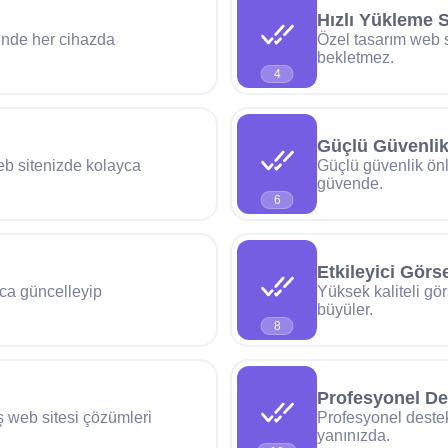
Hızlı Yükleme S
inde her cihazda
Özel tasarım web si
bekletmez.
4
Güçlü Güvenli
web sitenizde kolayca
Güçlü güvenlik önle
güvende.
6
Etkileyici Görse
yca güncelleyip
Yüksek kaliteli gör
büyüler.
8
Profesyonel De
ış web sitesi çözümleri
Profesyonel destek
yanınızda.