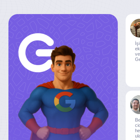
İş
ek
ve
Ge
Be
ci
he
ul