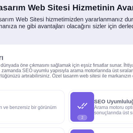
asarım Web Sitesi Hizmetinin Avan
sarım Web Sitesi hizmetimizden yararlanmanız d
manıza ne gibi avantajları olacağını sizler için derle
rı
 dünyada öne çıkmasını sağlamak için eşsiz fırsatlar sunar. İhti
aynı zamanda SEO uyumlu yapısıyla arama motorlarında üst sırala
lüğünüzü artırabilirsiniz. Özel tasarım web sitesi ile markanızın di
SEO Uyumlulu
ün ve benzersiz bir görünüm
Arama motoru opti
sonuçlarında üst sı
2