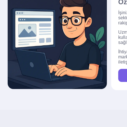
Öz
İşin
sekt
raki
Uzma
kull
sağl
İhti
mark
ilet