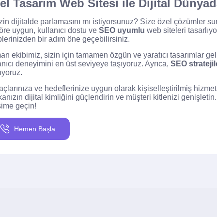
el Tasarım Web Sitesi ile Dijital Dünyad
izin dijitalde parlamasını mı istiyorsunuz? Size özel çözümler s
öre uygun, kullanıcı dostu ve
SEO uyumlu
web siteleri tasarlıyo
plerinizden bir adım öne geçebilirsiniz.
n ekibimiz, sizin için tamamen özgün ve yaratıcı tasarımlar geliş
anıcı deneyimini en üst seviyeye taşıyoruz. Ayrıca,
SEO stratejil
ıyoruz.
yaçlarınıza ve hedeflerinize uygun olarak kişiselleştirilmiş hizm
anızın dijital kimliğini güçlendirin ve müşteri kitlenizi genişlet
işime geçin!
Hemen Başla