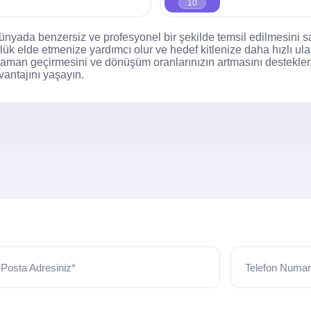
10
l dünyada benzersiz ve profesyonel bir şekilde temsil edilmesin
lük elde etmenize yardımcı olur ve hedef kitlenize daha hızlı ul
 zaman geçirmesini ve dönüşüm oranlarınızın artmasını destekler. 
vantajını yaşayın.
Posta Adresiniz*
Telefon Numar