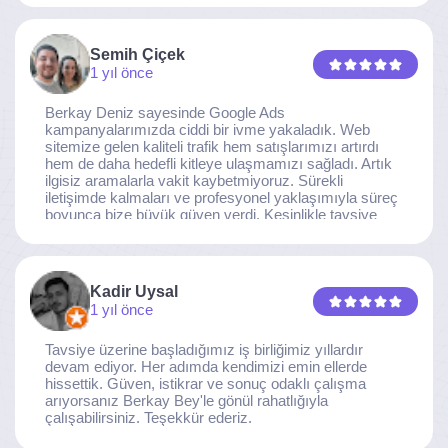
noktaya ulaştı. Kaliteden asla taviz vermeyen, her
detaya özen gösteren İzmir Dijital Reklam Ajansı
ekibine gönülden teşekkür ederiz.
Semih Çiçek
1 yıl önce
Berkay Deniz sayesinde Google Ads
kampanyalarımızda ciddi bir ivme yakaladık. Web
sitemize gelen kaliteli trafik hem satışlarımızı artırdı
hem de daha hedefli kitleye ulaşmamızı sağladı. Artık
ilgisiz aramalarla vakit kaybetmiyoruz. Sürekli
iletişimde kalmaları ve profesyonel yaklaşımıyla süreç
boyunca bize büyük güven verdi. Kesinlikle tavsiye
ederim.
Kadir Uysal
1 yıl önce
Tavsiye üzerine başladığımız iş birliğimiz yıllardır
devam ediyor. Her adımda kendimizi emin ellerde
hissettik. Güven, istikrar ve sonuç odaklı çalışma
arıyorsanız Berkay Bey'le gönül rahatlığıyla
çalışabilirsiniz. Teşekkür ederiz.