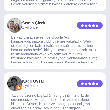
Gerek verdikleri hizmetin kalitesi gerekse gösterdikleri
ilgi ve özveri sayesinde, işimiz tam da hedeflediğimiz
noktaya ulaştı. Kaliteden asla taviz vermeyen, her
detaya özen gösteren İzmir Dijital Reklam Ajansı
ekibine gönülden teşekkür ederiz.
Semih Çiçek
1 yıl önce
Berkay Deniz sayesinde Google Ads
kampanyalarımızda ciddi bir ivme yakaladık. Web
sitemize gelen kaliteli trafik hem satışlarımızı artırdı
hem de daha hedefli kitleye ulaşmamızı sağladı. Artık
ilgisiz aramalarla vakit kaybetmiyoruz. Sürekli
iletişimde kalmaları ve profesyonel yaklaşımıyla süreç
boyunca bize büyük güven verdi. Kesinlikle tavsiye
ederim.
Kadir Uysal
1 yıl önce
Tavsiye üzerine başladığımız iş birliğimiz yıllardır
devam ediyor. Her adımda kendimizi emin ellerde
hissettik. Güven, istikrar ve sonuç odaklı çalışma
arıyorsanız Berkay Bey'le gönül rahatlığıyla