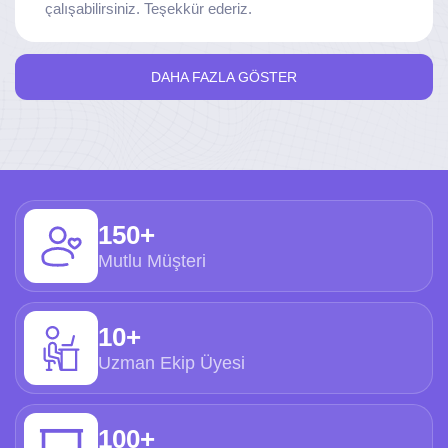
çalışabilirsiniz. Teşekkür ederiz.
DAHA FAZLA GÖSTER
150+
Mutlu Müşteri
10+
Uzman Ekip Üyesi
100+