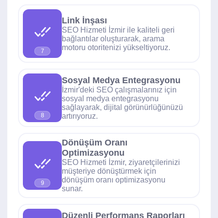
Link İnşası
SEO Hizmeti İzmir ile kaliteli geri
bağlantılar oluşturarak, arama
motoru otoritenizi yükseltiyoruz.
7
Sosyal Medya Entegrasyonu
İzmir'deki SEO çalışmalarınız için
sosyal medya entegrasyonu
sağlayarak, dijital görünürlüğünüzü
artırıyoruz.
8
Dönüşüm Oranı
Optimizasyonu
SEO Hizmeti İzmir, ziyaretçilerinizi
müşteriye dönüştürmek için
dönüşüm oranı optimizasyonu
9
sunar.
Düzenli Performans Raporları