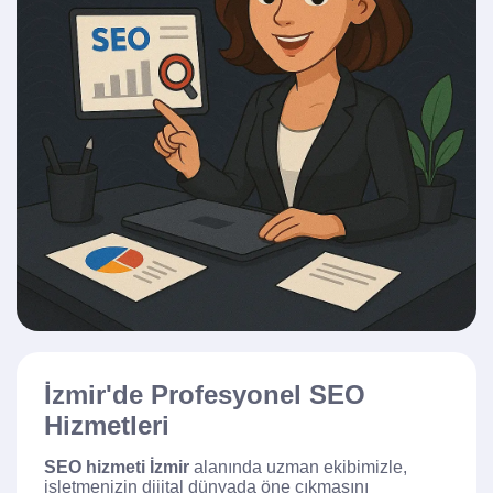
İzmir'de Profesyonel SEO
Hizmetleri
SEO hizmeti İzmir
alanında uzman ekibimizle,
işletmenizin dijital dünyada öne çıkmasını