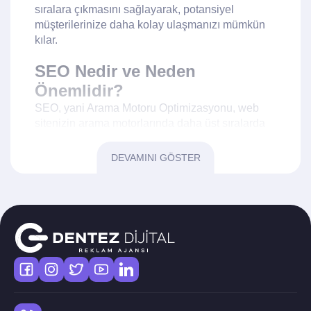
sıralara çıkmasını sağlayarak, potansiyel
müşterilerinize daha kolay ulaşmanızı mümkün
kılar.
SEO Nedir ve Neden
Önemlidir?
SEO, yani Arama Motoru Optimizasyonu, web
sitenizin arama motorlarında daha üst sıralarda
yer almasını hedefleyen bir dizi strateji ve
tekniktir.
Seo Hizmeti İzmir
, İzmir'deki
DEVAMINI GÖSTER
işletmenizin dijital pazarlama stratejilerini
geliştirmenize yardımcı olur. Arama motorlarında
üst sıralarda yer almak, web sitenizin daha fazla
ziyaretçi çekmesini ve dolayısıyla daha fazla
satış yapmanızı sağlar. SEO, dijital dünyada en
etkili pazarlama araçlarından biridir ve doğru bir
şekilde uygulandığında işletmenizin başarısını
katlayabilir.
İzmir'de SEO Hizmetlerinin