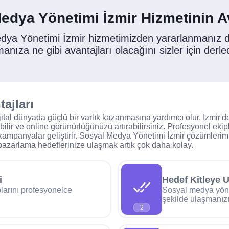
edya Yönetimi İzmir Hizmetinin Av
dya Yönetimi İzmir hizmetimizden yararlanmanız
manıza ne gibi avantajları olacağını sizler için derle
ajları
al dünyada güçlü bir varlık kazanmasına yardımcı olur. İzmir'deki
rabilir ve online görünürlüğünüzü artırabilirsiniz. Profesyonel ek
kampanyalar geliştirir. Sosyal Medya Yönetimi İzmir çözümlerimiz
tal pazarlama hedeflerinize ulaşmak artık çok daha kolay.
i
Hedef Kitleye 
larını profesyonelce
Sosyal medya yönet
şekilde ulaşmanızı
2