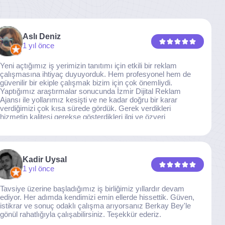
Aslı Deniz
1 yıl önce
Yeni açtığımız iş yerimizin tanıtımı için etkili bir reklam
çalışmasına ihtiyaç duyuyorduk. Hem profesyonel hem de
güvenilir bir ekiple çalışmak bizim için çok önemliydi.
Yaptığımız araştırmalar sonucunda İzmir Dijital Reklam
Ajansı ile yollarımız kesişti ve ne kadar doğru bir karar
verdiğimizi çok kısa sürede gördük. Gerek verdikleri
hizmetin kalitesi gerekse gösterdikleri ilgi ve özveri
sayesinde, işimiz tam da hedeflediğimiz noktaya ulaştı.
Kaliteden asla taviz vermeyen, her detaya özen gösteren
İzmir Dijital Reklam Ajansı ekibine gönülden teşekkür
ederiz.
Kadir Uysal
1 yıl önce
Tavsiye üzerine başladığımız iş birliğimiz yıllardır devam
ediyor. Her adımda kendimizi emin ellerde hissettik. Güven,
istikrar ve sonuç odaklı çalışma arıyorsanız Berkay Bey'le
gönül rahatlığıyla çalışabilirsiniz. Teşekkür ederiz.