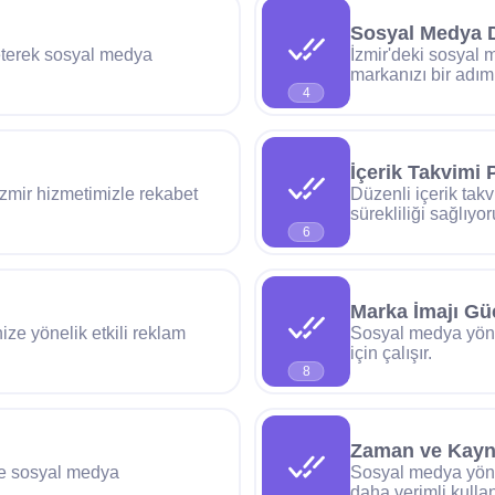
Sosyal Medya 
reterek sosyal medya
İzmir'deki sosyal 
markanızı bir adım
4
İçerik Takvimi 
İzmir hizmetimizle rekabet
Düzenli içerik tak
sürekliliği sağlıyor
6
Marka İmajı Gü
ize yönelik etkili reklam
Sosyal medya yöne
için çalışır.
8
Zaman ve Kayn
le sosyal medya
Sosyal medya yöne
daha verimli kulla