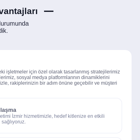
antajları
 durumunda
dik.
 işletmeler için özel olarak tasarlanmış stratejilerimiz
iplerimiz, sosyal medya platformlarının dinamiklerini
le, rakiplerinizin bir adım önüne geçebilir ve müşteri
Ulaşma
imi İzmir hizmetimizle, hedef kitlenize en etkili
 sağlıyoruz.