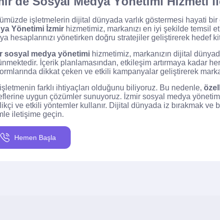
mir'de Sosyal Medya Yönetimi Hizmeti il
müzde işletmelerin dijital dünyada varlık göstermesi hayati bir
ya Yönetimi İzmir
hizmetimiz, markanızı en iyi şekilde temsil e
a hesaplarınızı yönetirken doğru stratejiler geliştirerek hedef ki
ir sosyal medya yönetimi
hizmetimiz, markanızın dijital dünyad
nmektedir. İçerik planlamasından, etkileşim artırmaya kadar her
formlarında dikkat çeken ve etkili kampanyalar geliştirerek marka bi
işletmenin farklı ihtiyaçları olduğunu biliyoruz. Bu nedenle,
özel
flerine uygun çözümler sunuyoruz. İzmir sosyal medya yönetimi
likçi ve etkili yöntemler kullanır. Dijital dünyada iz bırakmak ve
mle iletişime geçin.
Hemen Başla