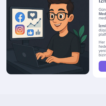
İz
Günü
Med
medy
İzm
düşü
plat
Her 
hede
yeni
bizi