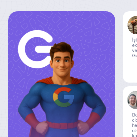
İş
ek
ve
Ge
Be
ci
he
ul
ka