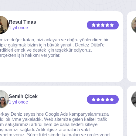
Resul Tınas
1 yıl önce
imize değer katan, bizi anlayan ve doğru yönlendiren bir
iple çalışmak bizim için büyük şanstı. Dentez Dijital’e
rdikleri emek ve destek için teşekkür ediyoruz.
rçekten işin hakkını veriyorlar.
Semih Çiçek
1 yıl önce
rkay Deniz sayesinde Google Ads kampanyalarımızda
ddi bir ivme yakaladık. Web sitemize gelen kaliteli trafik
m satışlarımızı artırdı hem de daha hedefli kitleye
aşmamızı sağladı. Artık ilgisiz aramalarla vakit
ybetmiyoruz. Sürekli iletişimde kalmaları ve profesyonel