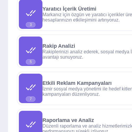
Yaratıcı İçerik Üretimi
Markanız için özgün ve yaratıcı içerikler ü
hesaplarınızın etkileşimini artırıyoruz.
3
Rakip Analizi
Rakiplerinizi analiz ederek, sosyal medya 
avantajı sunuyoruz.
5
Etkili Reklam Kampanyaları
İzmir sosyal medya yönetimi ile hedef kitlen
kampanyaları düzenliyoruz.
7
Raporlama ve Analiz
Düzenli raporlama ve analiz hizmetlerimiz
performansınızı sürekli izliyoruz.