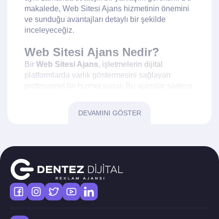
makalede, Web Sitesi Ajans hizmetinin önemini
ve sunduğu avantajları detaylı bir şekilde
inceleyeceğiz.
Web Sitesi Ajans Nedir?
Bir
Web Sitesi Ajans
, işletmelerin dijital
platformlarda varlık göstermesini sağlayan
profesyonel bir hizmet sunar. Bu ajanslar sadece
web sitesi tasarımı değil, aynı zamanda kullanıcı
deneyimi, içerik yönetimi ve arama motoru
DEVAMINI GÖSTER
optimizasyonu (SEO) gibi konularda da
uzmanlaşmıştır. Web Sitesi Ajans hizmetleri,
markaların hedef kitlesine etkili bir şekilde
ulaşmasını sağlarken, aynı zamanda online
görünürlüğünü artırır.
Web Sitesi Tasarımının Önemi
Web sitesi tasarımı, bir markanın dijital yüzüdür.
İlk izlenim her zaman önemlidir ve bu nedenle bir
web sitesinin tasarımı kullanıcıların dikkatini