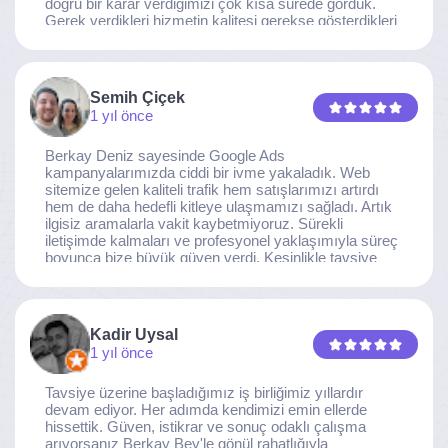
doğru bir karar verdiğimizi çok kısa sürede gördük.
Gerek verdikleri hizmetin kalitesi gerekse gösterdikleri
ilgi ve özveri sayesinde, işimiz tam da hedeflediğimiz
noktaya ulaştı. Kaliteden asla taviz vermeyen, her
detaya özen gösteren İzmir Dijital Reklam Ajansı
ekibine gönülden teşekkür ederiz.
Semih Çiçek
1 yıl önce
Berkay Deniz sayesinde Google Ads
kampanyalarımızda ciddi bir ivme yakaladık. Web
sitemize gelen kaliteli trafik hem satışlarımızı artırdı
hem de daha hedefli kitleye ulaşmamızı sağladı. Artık
ilgisiz aramalarla vakit kaybetmiyoruz. Sürekli
iletişimde kalmaları ve profesyonel yaklaşımıyla süreç
boyunca bize büyük güven verdi. Kesinlikle tavsiye
ederim.
Kadir Uysal
1 yıl önce
Tavsiye üzerine başladığımız iş birliğimiz yıllardır
devam ediyor. Her adımda kendimizi emin ellerde
hissettik. Güven, istikrar ve sonuç odaklı çalışma
arıyorsanız Berkay Bey'le gönül rahatlığıyla