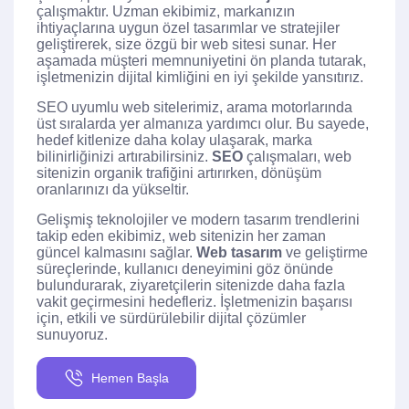
çalışmaktır. Uzman ekibimiz, markanızın
ihtiyaçlarına uygun özel tasarımlar ve stratejiler
geliştirerek, size özgü bir web sitesi sunar. Her
aşamada müşteri memnuniyetini ön planda tutarak,
işletmenizin dijital kimliğini en iyi şekilde yansıtırız.
SEO uyumlu web sitelerimiz, arama motorlarında
üst sıralarda yer almanıza yardımcı olur. Bu sayede,
hedef kitlenize daha kolay ulaşarak, marka
bilinirliğinizi artırabilirsiniz.
SEO
çalışmaları, web
sitenizin organik trafiğini artırırken, dönüşüm
oranlarınızı da yükseltir.
Gelişmiş teknolojiler ve modern tasarım trendlerini
takip eden ekibimiz, web sitenizin her zaman
güncel kalmasını sağlar.
Web tasarım
ve geliştirme
süreçlerinde, kullanıcı deneyimini göz önünde
bulundurarak, ziyaretçilerin sitenizde daha fazla
vakit geçirmesini hedefleriz. İşletmenizin başarısı
için, etkili ve sürdürülebilir dijital çözümler
sunuyoruz.
Hemen Başla