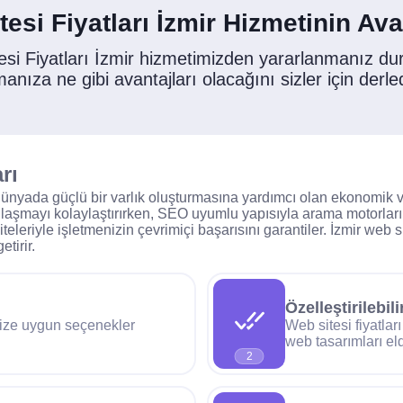
esi Fiyatları İzmir Hizmetinin Ava
esi Fiyatları İzmir hizmetimizden yararlanmanız d
manıza ne gibi avantajları olacağını sizler için derle
rı
al dünyada güçlü bir varlık oluşturmasına yardımcı olan ekonomik ve
 ulaşmayı kolaylaştırırken, SEO uyumlu yapısıyla arama motorları
teleriyle işletmenizin çevrimiçi başarısını garantiler. İzmir web
tirir.
Özelleştirilebil
enize uygun seçenekler
Web sitesi fiyatları
web tasarımları el
2