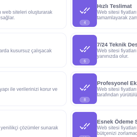
Hızlı Teslimat
u web siteleri oluşturarak
Web sitesi fiyatları
sağlar.
tamamlayarak zama
4
7/24 Teknik De
zlarda kusursuz çalışacak
Web sitesi fiyatlar
yanınızda olur.
6
Profesyonel Ek
yapı ile verilerinizi korur ve
Web sitesi fiyatlar
tarafından yürütülü
8
Esnek Ödeme S
ve yenilikçi çözümler sunarak
Web sitesi fiyatlar
bütçenizi zorlama