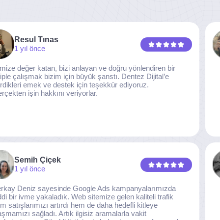
Resul Tınas
1 yıl önce
imize değer katan, bizi anlayan ve doğru yönlendiren bir
iple çalışmak bizim için büyük şanstı. Dentez Dijital’e
rdikleri emek ve destek için teşekkür ediyoruz.
rçekten işin hakkını veriyorlar.
Semih Çiçek
1 yıl önce
rkay Deniz sayesinde Google Ads kampanyalarımızda
ddi bir ivme yakaladık. Web sitemize gelen kaliteli trafik
m satışlarımızı artırdı hem de daha hedefli kitleye
aşmamızı sağladı. Artık ilgisiz aramalarla vakit