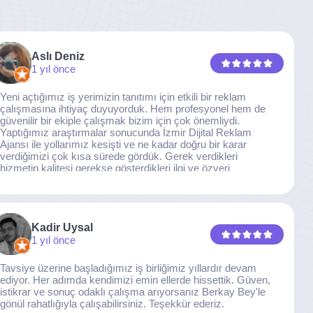
Aslı Deniz
1 yıl önce
Yeni açtığımız iş yerimizin tanıtımı için etkili bir reklam
çalışmasına ihtiyaç duyuyorduk. Hem profesyonel hem de
güvenilir bir ekiple çalışmak bizim için çok önemliydi.
Yaptığımız araştırmalar sonucunda İzmir Dijital Reklam
Ajansı ile yollarımız kesişti ve ne kadar doğru bir karar
verdiğimizi çok kısa sürede gördük. Gerek verdikleri
hizmetin kalitesi gerekse gösterdikleri ilgi ve özveri
sayesinde, işimiz tam da hedeflediğimiz noktaya ulaştı.
Kaliteden asla taviz vermeyen, her detaya özen gösteren
İzmir Dijital Reklam Ajansı ekibine gönülden teşekkür
ederiz.
Kadir Uysal
1 yıl önce
Tavsiye üzerine başladığımız iş birliğimiz yıllardır devam
ediyor. Her adımda kendimizi emin ellerde hissettik. Güven,
istikrar ve sonuç odaklı çalışma arıyorsanız Berkay Bey'le
gönül rahatlığıyla çalışabilirsiniz. Teşekkür ederiz.