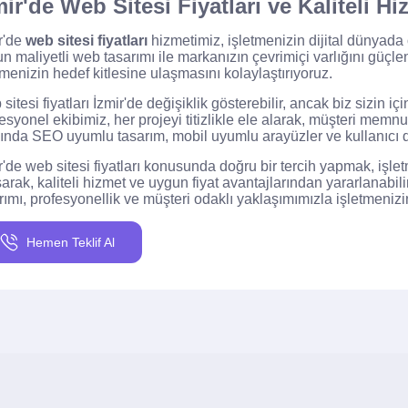
mir'de Web Sitesi Fiyatları ve Kaliteli Hi
r'de
web sitesi fiyatları
hizmetimiz, işletmenizin dijital dünyada 
n maliyetli web tasarımı ile markanızın çevrimiçi varlığını güçle
tmenizin hedef kitlesine ulaşmasını kolaylaştırıyoruz.
sitesi fiyatları İzmir'de değişiklik gösterebilir, ancak biz sizin
esyonel ekibimiz, her projeyi titizlikle ele alarak, müşteri mem
ında SEO uyumlu tasarım, mobil uyumlu arayüzler ve kullanıcı d
r'de web sitesi fiyatları konusunda doğru bir tercih yapmak, işletm
şarak, kaliteli hizmet ve uygun fiyat avantajlarından yararlanabili
rımı, profesyonellik ve müşteri odaklı yaklaşımımızla işletmenizin
Hemen Teklif Al