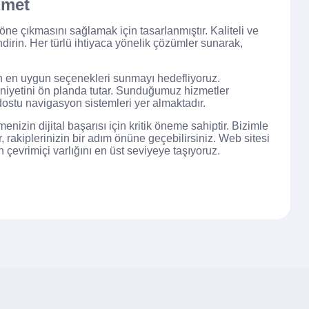
zmet
öne çıkmasını sağlamak için tasarlanmıştır. Kaliteli ve
ndirin. Her türlü ihtiyaca yönelik çözümler sunarak,
 için en uygun seçenekleri sunmayı hedefliyoruz.
nuniyetini ön planda tutar. Sunduğumuz hizmetler
ostu navigasyon sistemleri yer almaktadır.
enizin dijital başarısı için kritik öneme sahiptir. Bizimle
r, rakiplerinizin bir adım önüne geçebilirsiniz. Web sitesi
 çevrimiçi varlığını en üst seviyeye taşıyoruz.