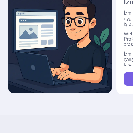
İz
İzmi
uygu
işle
Web 
Prof
aras
İzmi
çalı
tasa