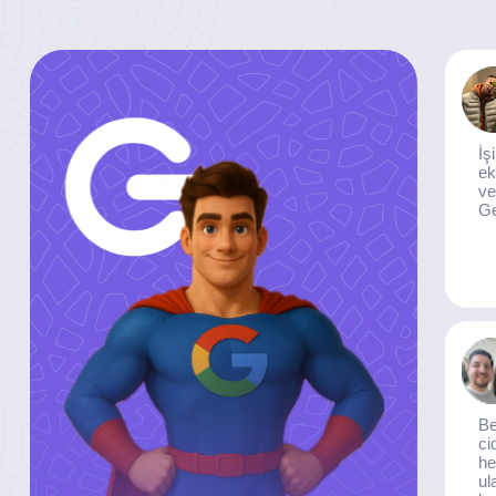
İş
ek
ve
Ge
Be
ci
he
ul